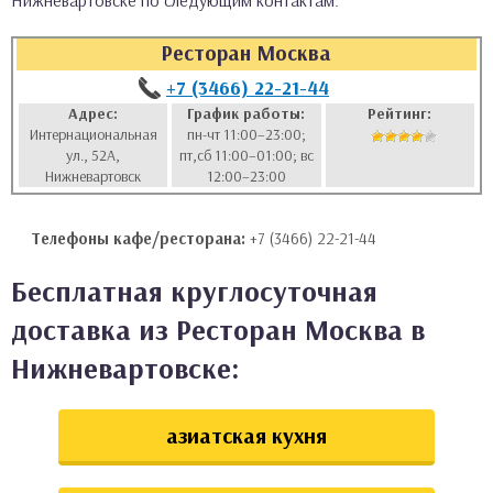
Нижневартовске по следующим контактам:
аты
Ресторан Москва
ки
+7 (3466) 22-21-44
Адрес:
График работы:
Рейтинг:
Интернациональная
пн-чт 11:00–23:00;
апури
ул., 52А,
пт,сб 11:00–01:00; вс
Нижневартовск
12:00–23:00
Телефоны кафе/ресторана:
+7 (3466) 22-21-44
Бесплатная круглосуточная
доставка из Ресторан Москва в
Нижневартовске:
азиатская кухня