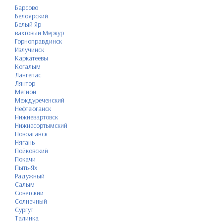
Барсово
Белоярский
Белый Яр
вахтовый Меркур
Горноправдинск
Излучинск
Каркатеевы
Когалым
Лангепас
Лянтор
Мегион
Междуреченский
Нефтеюганск
Нижневартовск
Нижнесортымский
Новоаганск
Нягань
Пойковский
Покачи
Пыть-Ях
Радужный
Салым
Советский
Солнечный
Сургут
Талинка