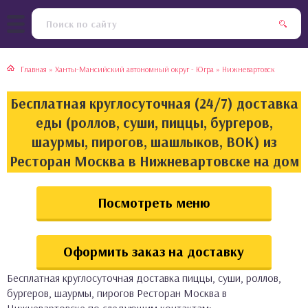
тская кухня
раки
Главная
»
Ханты-Мансийский автономный округ - Югра
»
Нижневартовск
инская кухня
ды
Бесплатная круглосуточная (24/7) доставка
йская кухня
ны
еды (роллов, суши, пиццы, бургеров,
шаурмы, пирогов, шашлыков, ВОК) из
кская кухня
чики
Ресторан Москва в Нижневартовске на дом
ская кухня
чка, булочки
Посмотреть меню
ерты
Оформить заказ на доставку
епродукты
Бесплатная круглосуточная доставка пиццы, суши, роллов,
та
бургеров, шаурмы, пирогов Ресторан Москва в