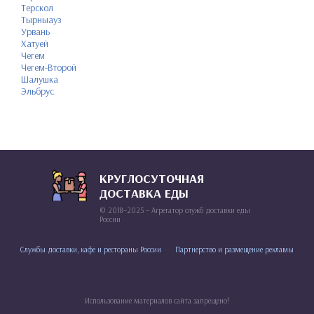
Терскол
Тырныауз
Урвань
Хатуей
Чегем
Чегем-Второй
Шалушка
Эльбрус
КРУГЛОСУТОЧНАЯ
ДОСТАВКА ЕДЫ
© 2018–2025 – Агрегатор служб доставки еды
России
Службы доставки, кафе и рестораны России
Партнерство и размещение рекламы
Использование материалов сайта запрещено!