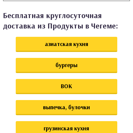
аты
Бесплатная круглосуточная
ки
доставка из Продукты в Чегеме:
апури
азиатская кухня
бургеры
ВОК
выпечка, булочки
грузинская кухня