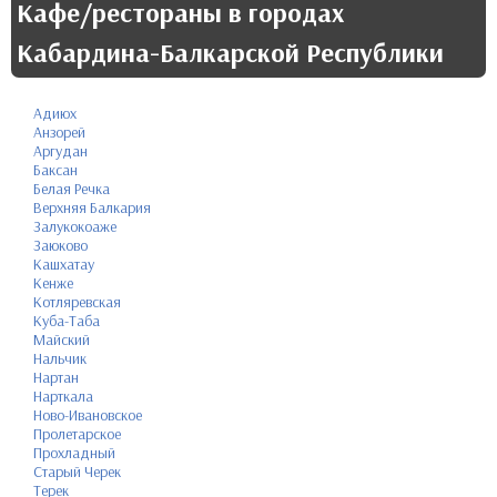
Кафе/рестораны в городах
Кабардина-Балкарской Республики
Адиюх
Анзорей
Аргудан
Баксан
Белая Речка
Верхняя Балкария
Залукокоаже
Заюково
Кашхатау
Кенже
Котляревская
Куба-Таба
Майский
Нальчик
Нартан
Нарткала
Ново-Ивановское
Пролетарское
Прохладный
Старый Черек
Терек