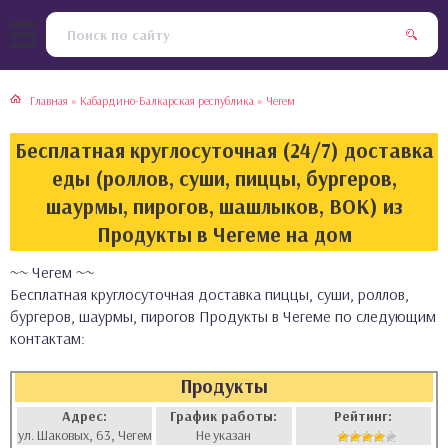
тская кухня
раки
Главная
»
Кабардино-Балкарская республика
»
Чегем
инская кухня
ды
Бесплатная круглосуточная (24/7) доставка
йская кухня
ны
еды (роллов, суши, пиццы, бургеров,
шаурмы, пирогов, шашлыков, ВОК) из
кская кухня
чики
Продукты в Чегеме на дом
~~ Чегем ~~
ская кухня
чка, булочки
Бесплатная круглосуточная доставка пиццы, суши, роллов,
бургеров, шаурмы, пирогов Продукты в Чегеме по следующим
ерты
контактам:
епродукты
Продукты
Адрес:
График работы:
Рейтинг:
та
ул. Шаковых, 63, Чегем
Не указан