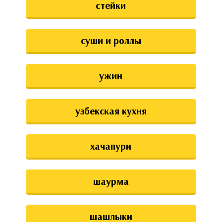
стейки
суши и роллы
ужин
узбекская кухня
хачапури
шаурма
шашлыки