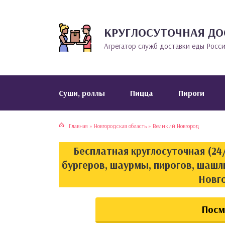
КРУГЛОСУТОЧНАЯ ДО
тская кухня
раки
Агрегатор служб доставки еды Росс
инская кухня
ды
йская кухня
ны
Cуши, роллы
Пицца
Пироги
кская кухня
чики
Главная
»
Новгородская область
»
Великий Новгород
ская кухня
чка, булочки
Бесплатная круглосуточная (24/
ерты
бургеров, шаурмы, пирогов, шашл
Новг
епродукты
Посм
та