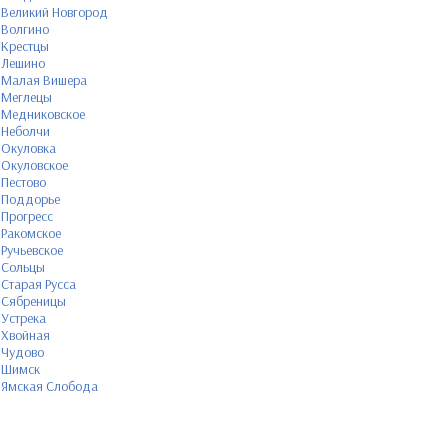
Великий Новгород
Волгино
Крестцы
Лешино
Малая Вишера
Меглецы
Медниковское
Неболчи
Окуловка
Окуловское
Пестово
Поддорье
Прогресс
Ракомское
Ручьевское
Сольцы
Старая Русса
Сябреницы
Устрека
Хвойная
Чудово
Шимск
Ямская Слобода