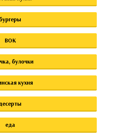
бургеры
ВОК
чка, булочки
инская кухня
десерты
еда