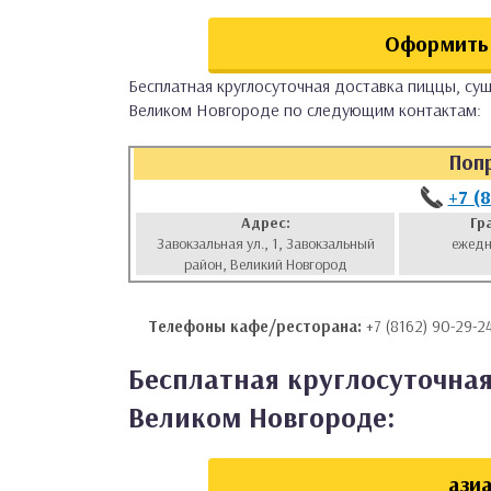
аты
Оформить 
ки
Бесплатная круглосуточная доставка пиццы, суш
Великом Новгороде по следующим контактам:
апури
Поп
+7 (
Адрес:
Гр
Завокзальная ул., 1, Завокзальный
ежедн
район, Великий Новгород
Телефоны кафе/ресторана:
+7 (8162) 90-29-2
Бесплатная круглосуточная
Великом Новгороде:
азиа