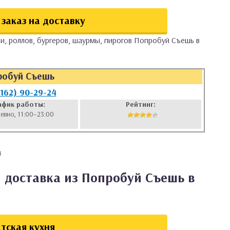
заказ на доставку
и, роллов, бургеров, шаурмы, пирогов Попробуй Съешь в
робуй Съешь
8162) 90-29-24
афик работы:
Рейтинг:
евно, 11:00–23:00
4
 доставка из Попробуй Съешь в
тская кухня