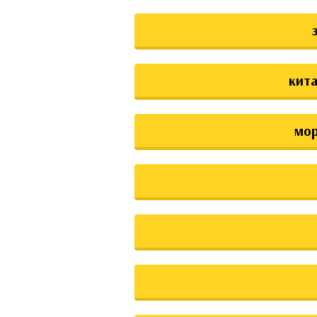
кита
мо