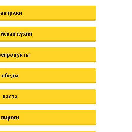
завтраки
йская кухня
репродукты
обеды
паста
пироги