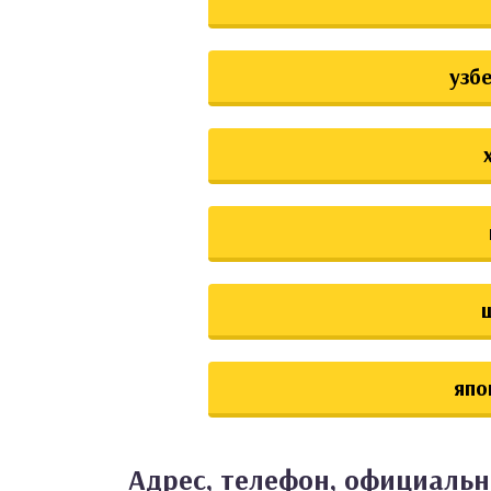
узб
япо
Адрес, телефон, официаль