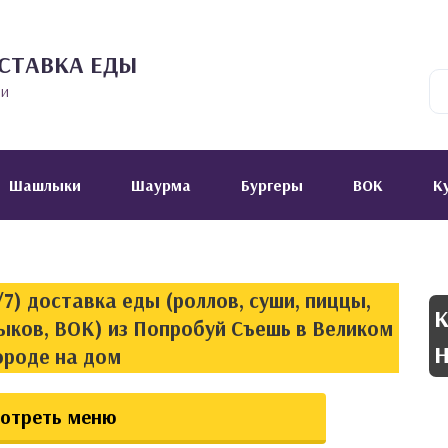
СТАВКА ЕДЫ
ии
Шашлыки
Шаурма
Бургеры
ВОК
К
7) доставка еды (роллов, суши, пиццы,
К
ыков, ВОК) из Попробуй Съешь в Великом
Н
ороде на дом
отреть меню