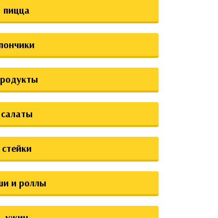
пицца
пончики
продукты
салаты
стейки
ши и роллы
ужин