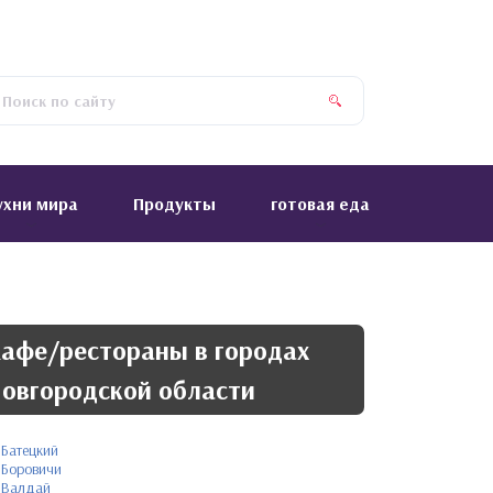
ухни мира
Продукты
готовая еда
афе/рестораны в городах
овгородской области
Батецкий
Боровичи
Валдай