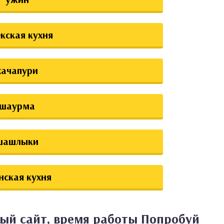
екская кухня
хачапури
шаурма
шашлыки
нская кухня
ный сайт, время работы Попробуй