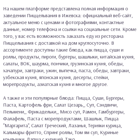
На нашем платформе представлена полная информация о
заведении Пиццельвания в Ижевска: официальный веб-сайт,
актуальное меню с ценами и фотографиями, контактные
данные, номер телефона и ссылки на социальные сети. Кроме
того, у вас есть возможность заказать еду из ресторана
Пиццельвания с доставкой на дом круглосуточно. В
ассортименте доступны такие блюда, как пицца, суши и
роллы, продукты, пироги, бургеры, шашлыки, китайская кухня,
салаты, ВОК, шаурма, пончики, грузинская кухня, обеды,
хачапури, завтраки, ужин, выпечка, паста, обеды, завтраки,
узбекская кухня, японская кухня, десерты, стейки,
морепродукты, азиатская кухня и многое другое.
А также и эти популярные блюда: Пицца, Суши, Бургеры,
Паста, Картофель фри, Салат Цезарь,, Суп, Сэндвичи,
Пельмени,, Фрикадельки,, Мисо суп, Рамен, Гамбургеры,
Фалафель, Паста с морепродуктами, Шашлык, Пицца
"Маргарита", Салат Греческий, Лазанья, Терияки курица,
Кальмары фритто, Спринг роллы, Том ям суп, Куриные
крылышки, Лапша с курицей, Тако.