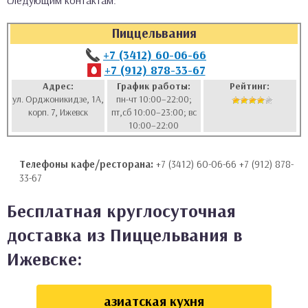
следующим контактам:
аты
Пиццельвания
ки
+7 (3412) 60-06-66
+7 (912) 878-33-67
апури
Адрес:
График работы:
Рейтинг:
ул. Орджоникидзе, 1А,
пн-чт 10:00–22:00;
корп. 7, Ижевск
пт,сб 10:00–23:00; вс
10:00–22:00
Телефоны кафе/ресторана:
+7 (3412) 60-06-66 +7 (912) 878-
33-67
Бесплатная круглосуточная
доставка из Пиццельвания в
Ижевске:
азиатская кухня