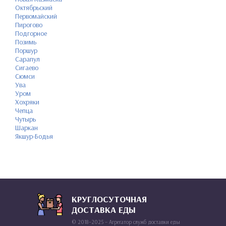
Октябрьский
Первомайский
Пирогово
Подгорное
Позимь
Поршур
Сарапул
Сигаево
Сюмси
Ува
Уром
Хохряки
Чепца
Чутырь
Шаркан
Якшур-Бодья
КРУГЛОСУТОЧНАЯ
ДОСТАВКА ЕДЫ
© 2018–2025 – Агрегатор служб доставки еды