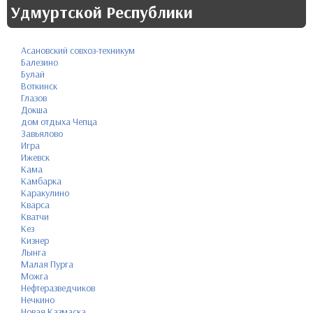
Удмуртской Республики
Асановский совхоз-техникум
Балезино
Булай
Воткинск
Глазов
Докша
дом отдыха Чепца
Завьялово
Игра
Ижевск
Кама
Камбарка
Каракулино
Кварса
Кватчи
Кез
Кизнер
Лынга
Малая Пурга
Можга
Нефтеразведчиков
Нечкино
Новая Казмаска