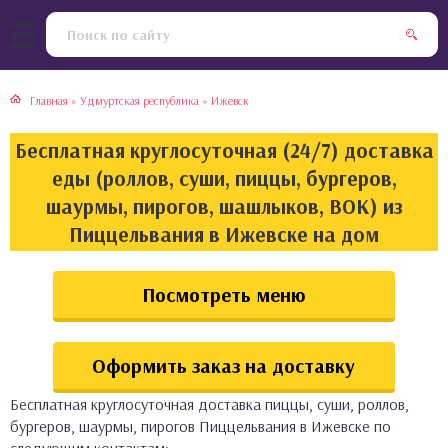
тская кухня
раки
Главная
»
Удмуртская республика
»
Ижевск
инская кухня
ды
Бесплатная круглосуточная (24/7) доставка
йская кухня
ны
еды (роллов, суши, пиццы, бургеров,
шаурмы, пирогов, шашлыков, ВОК) из
кская кухня
чики
Пиццельвания в Ижевске на дом
ская кухня
чка, булочки
Посмотреть меню
ерты
Оформить заказ на доставку
епродукты
Бесплатная круглосуточная доставка пиццы, суши, роллов,
та
бургеров, шаурмы, пирогов Пиццельвания в Ижевске по