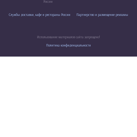
России
Службы доставки, кафе и рестораны России
Партнерство и размещение рекламы
Использование материалов сайта запрещено!
Политика конфиденциальности