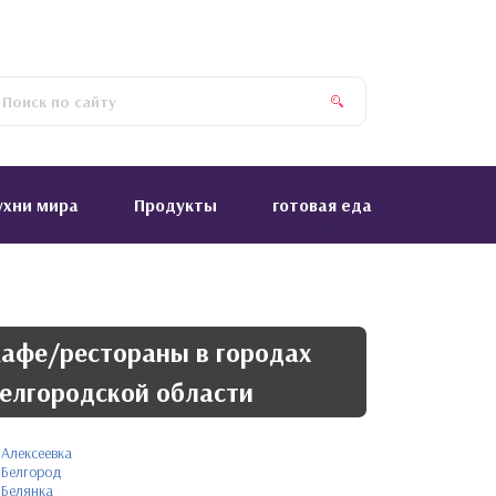
ухни мира
Продукты
готовая еда
афе/рестораны в городах
елгородской области
Алексеевка
Белгород
Белянка