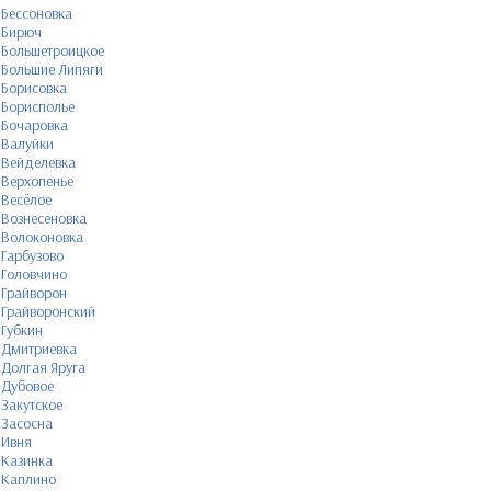
Бессоновка
Бирюч
Большетроицкое
Большие Липяги
Борисовка
Борисполье
Бочаровка
Валуйки
Вейделевка
Верхопенье
Весёлое
Вознесеновка
Волоконовка
Гарбузово
Головчино
Грайворон
Грайворонский
Губкин
Дмитриевка
Долгая Яруга
Дубовое
Закутское
Засосна
Ивня
Казинка
Каплино