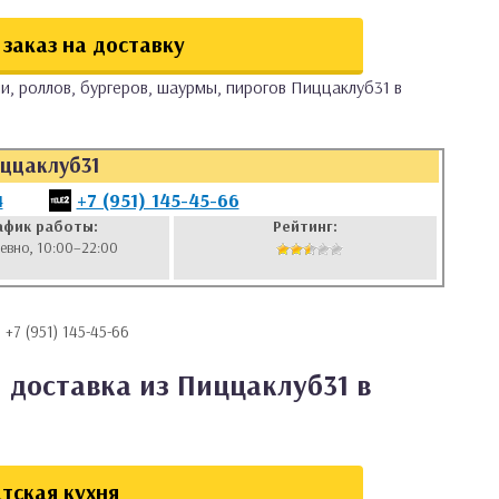
заказ на доставку
и, роллов, бургеров, шаурмы, пирогов Пиццаклуб31 в
ццаклуб31
4
+7 (951) 145-45-66
афик работы:
Рейтинг:
евно, 10:00–22:00
, +7 (951) 145-45-66
 доставка из Пиццаклуб31 в
тская кухня