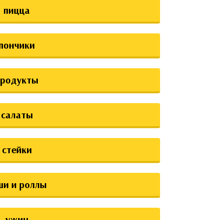
пицца
пончики
продукты
салаты
стейки
ши и роллы
ужин