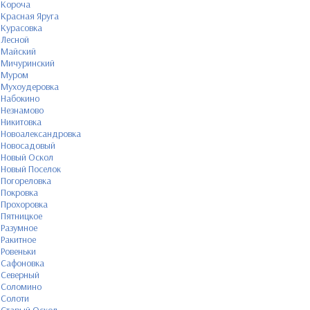
Короча
Красная Яруга
Курасовка
Лесной
Майский
Мичуринский
Муром
Мухоудеровка
Набокино
Незнамово
Никитовка
Новоалександровка
Новосадовый
Новый Оскол
Новый Поселок
Погореловка
Покровка
Прохоровка
Пятницкое
Разумное
Ракитное
Ровеньки
Сафоновка
Северный
Соломино
Солоти