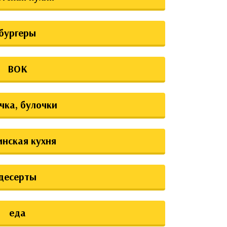
бургеры
ВОК
чка, булочки
инская кухня
десерты
еда