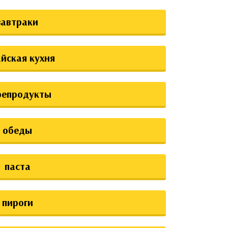
завтраки
йская кухня
репродукты
обеды
паста
пироги