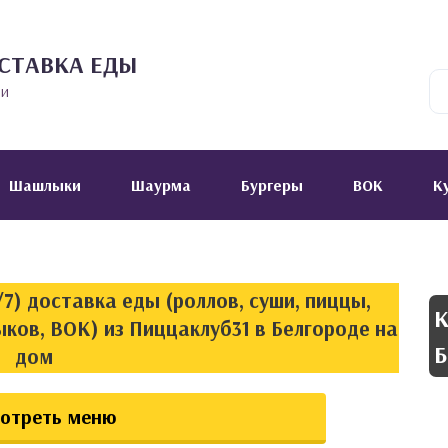
СТАВКА ЕДЫ
ии
Шашлыки
Шаурма
Бургеры
ВОК
К
7) доставка еды (роллов, суши, пиццы,
К
ков, ВОК) из Пиццаклуб31 в Белгороде на
Б
дом
отреть меню