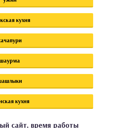
екская кухня
хачапури
шаурма
шашлыки
нская кухня
ый сайт, время работы