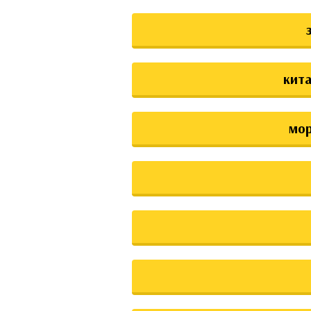
кита
мо