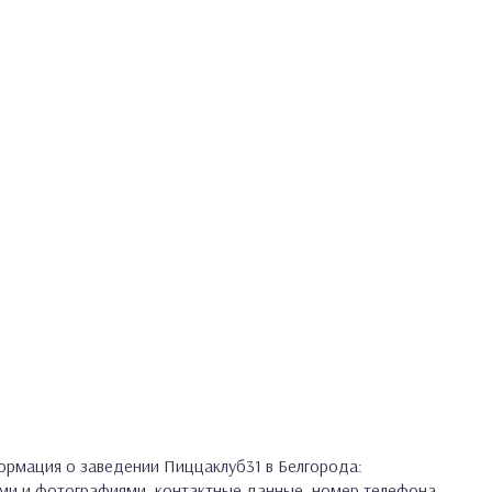
рмация о заведении Пиццаклуб31 в Белгорода:
ами и фотографиями, контактные данные, номер телефона