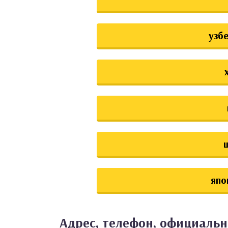
узб
япо
Адрес, телефон, официальн