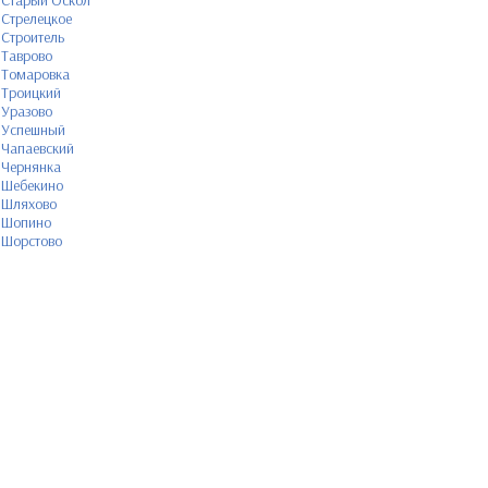
Старый Оскол
Стрелецкое
Строитель
Таврово
Томаровка
Троицкий
Уразово
Успешный
Чапаевский
Чернянка
Шебекино
Шляхово
Шопино
Шорстово