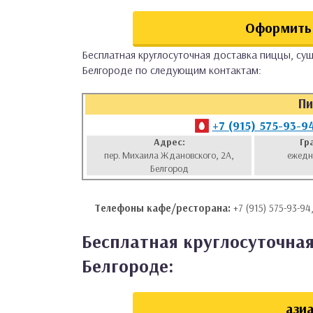
аты
Оформить 
ки
Бесплатная круглосуточная доставка пиццы, суш
Белгороде по следующим контактам:
апури
Пи
+7 (915) 575-93-9
Адрес:
Гр
пер. Михаила Ждановского, 2А,
ежедн
Белгород
Телефоны кафе/ресторана:
+7 (915) 575-93-94
Бесплатная круглосуточная
Белгороде:
азиа