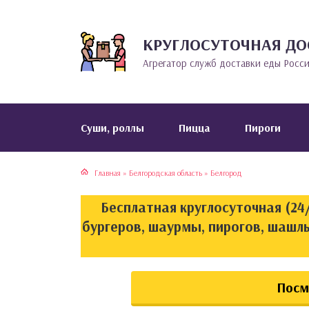
КРУГЛОСУТОЧНАЯ ДО
тская кухня
раки
Агрегатор служб доставки еды Росс
инская кухня
ды
йская кухня
ны
Cуши, роллы
Пицца
Пироги
кская кухня
чики
Главная
»
Белгородская область
»
Белгород
ская кухня
чка, булочки
Бесплатная круглосуточная (24/
ерты
бургеров, шаурмы, пирогов, шашлы
епродукты
Посм
та