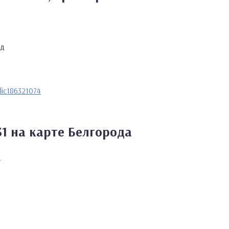
од
lic186321074
1 на карте Белгорода
а