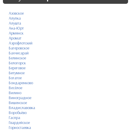
Азовское
Алупка
Алушта
Ана-Юрт
Армянск
Аромат
Аэрофлотский
Багеровское
Бахчисарай
Белинское
Белогорск
Береговое
Битумное
Богатое
Бондаренково
Весёлое
Вилино
Виноградное
Вишенское
Владиславовка
Воробьёво
Гаспра
Гвардейское
Горностаевка