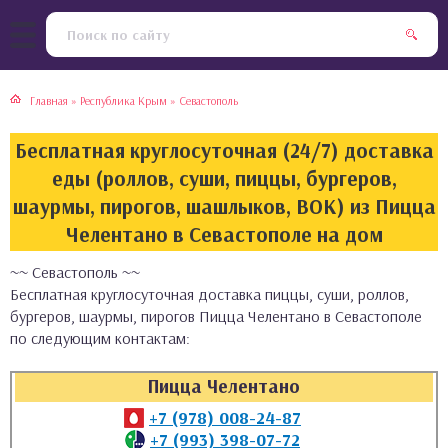
тская кухня
раки
Главная
»
Республика Крым
»
Севастополь
инская кухня
ды
Бесплатная круглосуточная (24/7) доставка
йская кухня
ны
еды (роллов, суши, пиццы, бургеров,
шаурмы, пирогов, шашлыков, ВОК) из Пицца
кская кухня
чики
Челентано в Севастополе на дом
~~ Севастополь ~~
ская кухня
чка, булочки
Бесплатная круглосуточная доставка пиццы, суши, роллов,
бургеров, шаурмы, пирогов Пицца Челентано в Севастополе
ерты
по следующим контактам:
епродукты
Пицца Челентано
+7 (978) 008-24-87
та
+7 (993) 398-07-72