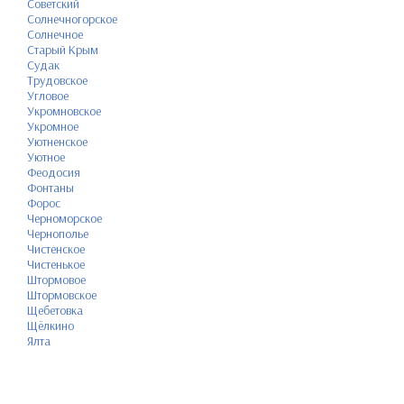
Советский
Солнечногорское
Солнечное
Старый Крым
Судак
Трудовское
Угловое
Укромновское
Укромное
Уютненское
Уютное
Феодосия
Фонтаны
Форос
Черноморское
Чернополье
Чистенское
Чистенькое
Штормовое
Штормовское
Щебетовка
Щёлкино
Ялта