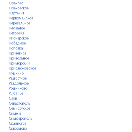
Орехово
Ореховское
Партенит
Первомайское
Перевальное
Песчаное
Петровка
Пионерское
Победное
Поповка
Приветное
Привольное
Приморский
Приозёрновское
Пушкино
Радостное
Раздольное
Родниково
Рыбачье
Саки
Севастополь
Семисотское
Симеиз
Симферополь
Скалистое
Скворцово