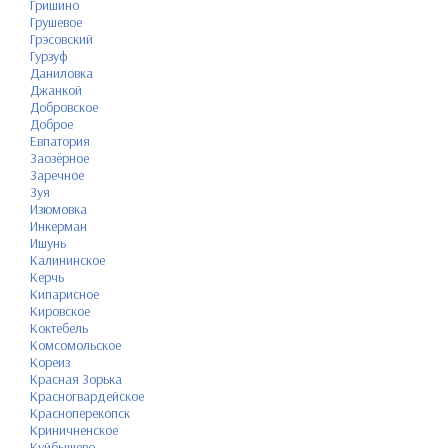
Гришино
Грушевое
Грэсовский
Гурзуф
Даниловка
Джанкой
Добровское
Доброе
Евпатория
Заозёрное
Заречное
Зуя
Изюмовка
Инкерман
Ишунь
Калининское
Керчь
Кипарисное
Кировское
Коктебель
Комсомольское
Кореиз
Красная Зорька
Красногвардейское
Красноперекопск
Криничненское
Куйбышево