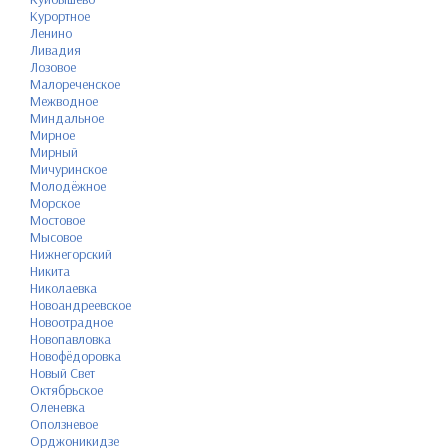
Курортное
Ленино
Ливадия
Лозовое
Малореченское
Межводное
Миндальное
Мирное
Мирный
Мичуринское
Молодёжное
Морское
Мостовое
Мысовое
Нижнегорский
Никита
Николаевка
Новоандреевское
Новоотрадное
Новопавловка
Новофёдоровка
Новый Свет
Октябрьское
Оленевка
Оползневое
Орджоникидзе