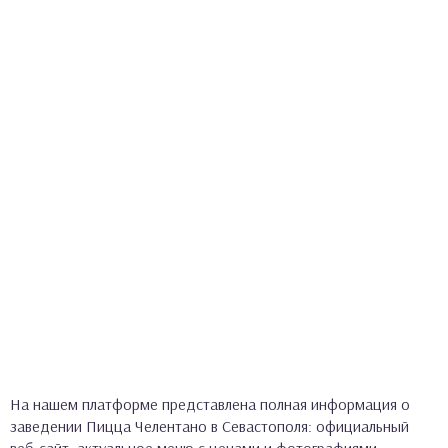
На нашем платформе представлена полная информация о
заведении Пицца Челентано в Севастополя: официальный
веб-сайт, актуальное меню с ценами и фотографиями,