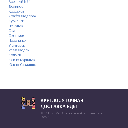
Военный № 1
Долинск
Корсаков
Крабозаводское
Курильск
Невельск
Оха
Охотское
Поронайск
Углегорск
Углезаводск
Холмск
Южно-Курильск
Южно-Сахалинск
КРУГЛОСУТОЧНАЯ
ДОСТАВКА ЕДЫ
© 2018–2025 – Агрегатор служб доставки еды
России