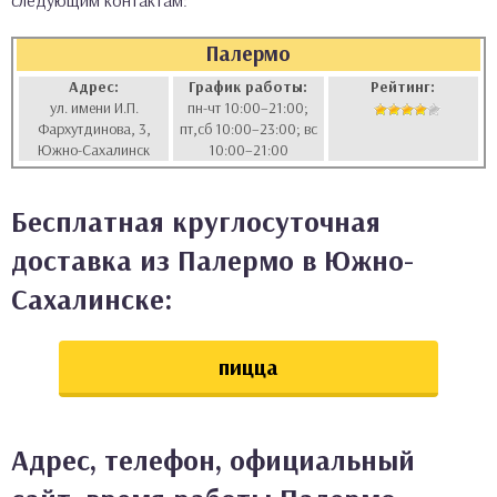
следующим контактам:
аты
Палермо
ки
Адрес:
График работы:
Рейтинг:
ул. имени И.П.
пн-чт 10:00–21:00;
Фархутдинова, 3,
пт,сб 10:00–23:00; вс
апури
Южно-Сахалинск
10:00–21:00
Бесплатная круглосуточная
доставка из Палермо в Южно-
Сахалинске:
пицца
Адрес, телефон, официальный