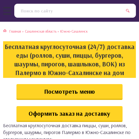
тская кухня
раки
Главная
»
Сахалинская область
»
Южно-Сахалинск
инская кухня
ды
Бесплатная круглосуточная (24/7) доставка
йская кухня
ны
еды (роллов, суши, пиццы, бургеров,
шаурмы, пирогов, шашлыков, ВОК) из
кская кухня
чики
Палермо в Южно-Сахалинске на дом
ская кухня
чка, булочки
Посмотреть меню
ерты
Оформить заказ на доставку
епродукты
Бесплатная круглосуточная доставка пиццы, суши, роллов,
та
бургеров, шаурмы, пирогов Палермо в Южно-Сахалинске по