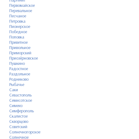
Партенит
Первомайское
Перевальное
Песчаное
Петровка
Пионерское
Победное
Поповка
Приветное
Привольное
Приморский
Приозёрновское
Пушкино
Радостное
Раздольное
Родниково
Рыбачье
Саки
Севастополь
Семисотское
Симеиз
Симферополь
Скалистое
Скворцово
Советский
Солнечногорское
Солнечное