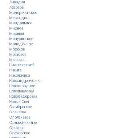
Ливадия
Лозовое
Малореченское
Межводное
Миндальное
Мирное
Мирный
Мичуринское
Молодёжное
Морское
Мостовое
Мысовое
Нижнегорский
Никита
Николаевка
Новоандреевское
Новоотрадное
Новопавловка
Новофёдоровка
Новый Свет
Октябрьское
Оленевка
Оползневое
Орджоникидзе
Орехово
Ореховское