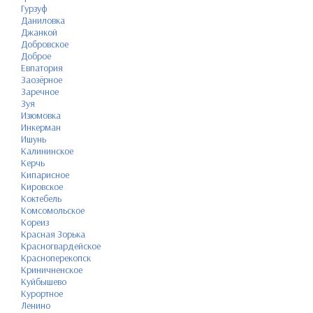
Гурзуф
Даниловка
Джанкой
Добровское
Доброе
Евпатория
Заозёрное
Заречное
Зуя
Изюмовка
Инкерман
Ишунь
Калининское
Керчь
Кипарисное
Кировское
Коктебель
Комсомольское
Кореиз
Красная Зорька
Красногвардейское
Красноперекопск
Криничненское
Куйбышево
Курортное
Ленино