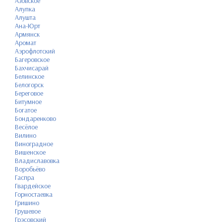
Азовское
Алупка
Алушта
Ана-Юрт
Армянск
Аромат
Аэрофлотский
Багеровское
Бахчисарай
Белинское
Белогорск
Береговое
Битумное
Богатое
Бондаренково
Весёлое
Вилино
Виноградное
Вишенское
Владиславовка
Воробьёво
Гаспра
Гвардейское
Горностаевка
Гришино
Грушевое
Грэсовский