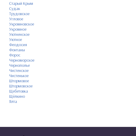
Старый Крым
Судак
Трудовское
Угловое
Укромновское
Укромное
Уютненское
Уютное
Феодосия
Фонтаны
Форос
Черноморское
Чернополье
Чистенское
Чистенькое
Штормовое
Штормовское
Щебетовка
Щёлкино
Ялта