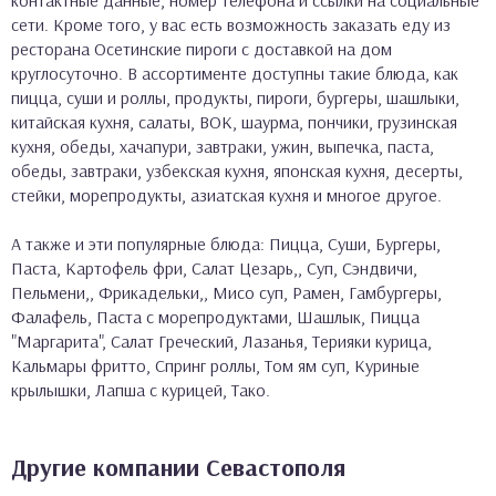
контактные данные, номер телефона и ссылки на социальные
сети. Кроме того, у вас есть возможность заказать еду из
ресторана Осетинские пироги с доставкой на дом
круглосуточно. В ассортименте доступны такие блюда, как
пицца, суши и роллы, продукты, пироги, бургеры, шашлыки,
китайская кухня, салаты, ВОК, шаурма, пончики, грузинская
кухня, обеды, хачапури, завтраки, ужин, выпечка, паста,
обеды, завтраки, узбекская кухня, японская кухня, десерты,
стейки, морепродукты, азиатская кухня и многое другое.
А также и эти популярные блюда: Пицца, Суши, Бургеры,
Паста, Картофель фри, Салат Цезарь,, Суп, Сэндвичи,
Пельмени,, Фрикадельки,, Мисо суп, Рамен, Гамбургеры,
Фалафель, Паста с морепродуктами, Шашлык, Пицца
"Маргарита", Салат Греческий, Лазанья, Терияки курица,
Кальмары фритто, Спринг роллы, Том ям суп, Куриные
крылышки, Лапша с курицей, Тако.
Другие компании Севастополя