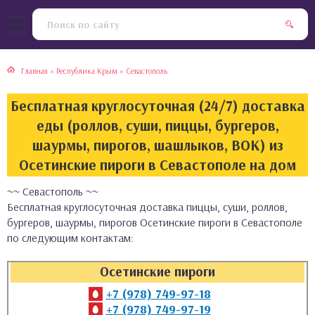
тская кухня
раки
Главная
»
Республика Крым
»
Севастополь
инская кухня
ды
Бесплатная круглосуточная (24/7) доставка
йская кухня
ны
еды (роллов, суши, пиццы, бургеров,
шаурмы, пирогов, шашлыков, ВОК) из
кская кухня
чики
Осетинские пироги в Севастополе на дом
~~ Севастополь ~~
ская кухня
чка, булочки
Бесплатная круглосуточная доставка пиццы, суши, роллов,
бургеров, шаурмы, пирогов Осетинские пироги в Севастополе
ерты
по следующим контактам:
епродукты
Осетинские пироги
+7 (978) 749-97-18
та
+7 (978) 749-97-19