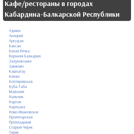
Кафе/рестораны в городах
Кабардина-Балкарской Республики
Адиюх
Анзорей
Аргудан
Баксан
Белая Речка
Верхняя Балкария
Залукокоаже
Заюково
Кашхатау
Кенже
Котляревская
Куба-Таба
Майский
Нальчик
Нартан
Нарткала
Ново-Ивановское
Пролетарское
Прохладный
Старый Черек
Терек