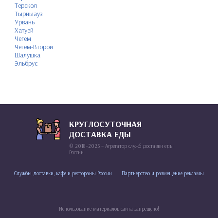
Терскол
Тырныауз
Урвань
Хатуей
Чегем
Чегем-Второй
Шалушка
Эльбрус
КРУГЛОСУТОЧНАЯ
ДОСТАВКА ЕДЫ
© 2018–2025 – Агрегатор служб доставки еды
России
Службы доставки, кафе и рестораны России
Партнерство и размещение рекламы
Использование материалов сайта запрещено!