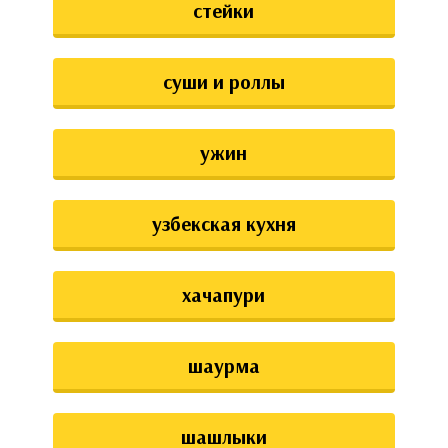
стейки
суши и роллы
ужин
узбекская кухня
хачапури
шаурма
шашлыки