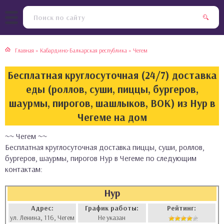
тская кухня
раки
Главная
»
Кабардино-Балкарская республика
»
Чегем
инская кухня
ды
Бесплатная круглосуточная (24/7) доставка
йская кухня
ны
еды (роллов, суши, пиццы, бургеров,
шаурмы, пирогов, шашлыков, ВОК) из Нур в
кская кухня
чики
Чегеме на дом
~~ Чегем ~~
ская кухня
чка, булочки
Бесплатная круглосуточная доставка пиццы, суши, роллов,
бургеров, шаурмы, пирогов Нур в Чегеме по следующим
ерты
контактам:
епродукты
Нур
Адрес:
График работы:
Рейтинг:
та
ул. Ленина, 116, Чегем
Не указан