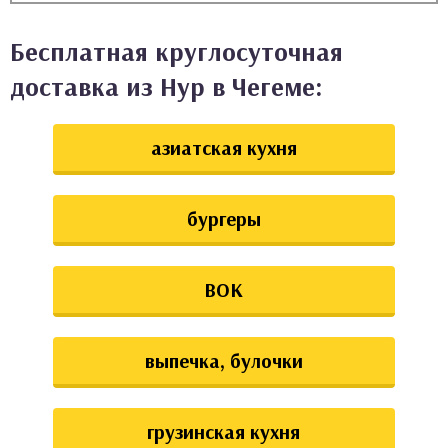
аты
Бесплатная круглосуточная
ки
доставка из Нур в Чегеме:
апури
азиатская кухня
бургеры
ВОК
выпечка, булочки
грузинская кухня