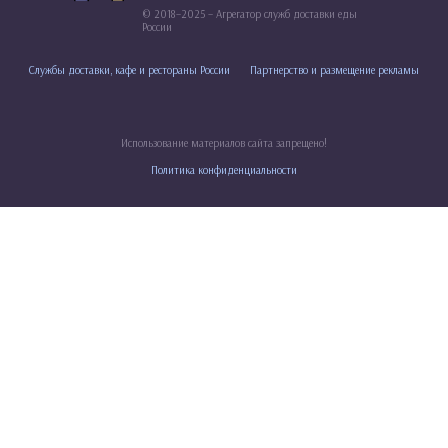
© 2018–2025 – Агрегатор служб доставки еды
России
Службы доставки, кафе и рестораны России
Партнерство и размещение рекламы
Использование материалов сайта запрещено!
Политика конфиденциальности