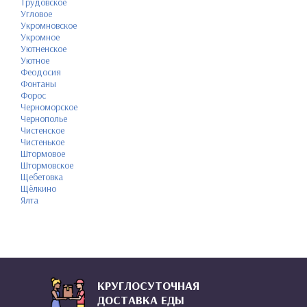
Трудовское
Угловое
Укромновское
Укромное
Уютненское
Уютное
Феодосия
Фонтаны
Форос
Черноморское
Чернополье
Чистенское
Чистенькое
Штормовое
Штормовское
Щебетовка
Щёлкино
Ялта
КРУГЛОСУТОЧНАЯ
ДОСТАВКА ЕДЫ