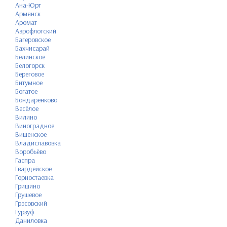
Ана-Юрт
Армянск
Аромат
Аэрофлотский
Багеровское
Бахчисарай
Белинское
Белогорск
Береговое
Битумное
Богатое
Бондаренково
Весёлое
Вилино
Виноградное
Вишенское
Владиславовка
Воробьёво
Гаспра
Гвардейское
Горностаевка
Гришино
Грушевое
Грэсовский
Гурзуф
Даниловка