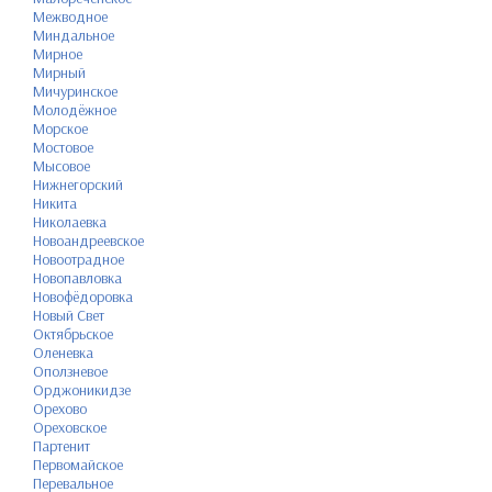
Межводное
Миндальное
Мирное
Мирный
Мичуринское
Молодёжное
Морское
Мостовое
Мысовое
Нижнегорский
Никита
Николаевка
Новоандреевское
Новоотрадное
Новопавловка
Новофёдоровка
Новый Свет
Октябрьское
Оленевка
Оползневое
Орджоникидзе
Орехово
Ореховское
Партенит
Первомайское
Перевальное