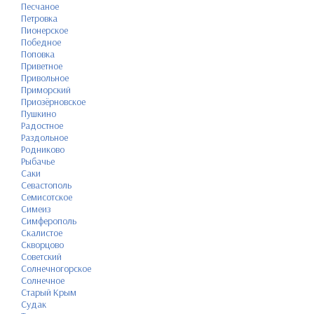
Песчаное
Петровка
Пионерское
Победное
Поповка
Приветное
Привольное
Приморский
Приозёрновское
Пушкино
Радостное
Раздольное
Родниково
Рыбачье
Саки
Севастополь
Семисотское
Симеиз
Симферополь
Скалистое
Скворцово
Советский
Солнечногорское
Солнечное
Старый Крым
Судак