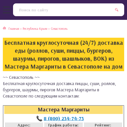
тская кухня
раки
Главная
»
Республика Крым
»
Севастополь
инская кухня
ды
Бесплатная круглосуточная (24/7) доставка
йская кухня
ны
еды (роллов, суши, пиццы, бургеров,
шаурмы, пирогов, шашлыков, ВОК) из
кская кухня
чики
Мастера Маргариты в Севастополе на дом
~~ Севастополь ~~
ская кухня
чка, булочки
Бесплатная круглосуточная доставка пиццы, суши, роллов,
бургеров, шаурмы, пирогов Мастера Маргариты в
ерты
Севастополе по следующим контактам:
епродукты
Мастера Маргариты
8 (800) 234-74-73
та
Адрес:
График работы:
Рейтинг: