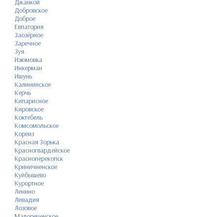
Джанкой
Добровское
Доброе
Евпатория
Заозёрное
Заречное
Зуя
Изюмовка
Инкерман
Ишунь
Калининское
Керчь
Кипарисное
Кировское
Коктебель
Комсомольское
Кореиз
Красная Зорька
Красногвардейское
Красноперекопск
Криничненское
Куйбышево
Курортное
Ленино
Ливадия
Лозовое
Малореченское