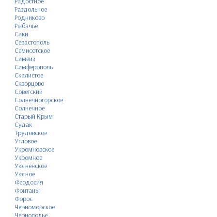
Радостное
Раздольное
Родниково
Рыбачье
Саки
Севастополь
Семисотское
Симеиз
Симферополь
Скалистое
Скворцово
Советский
Солнечногорское
Солнечное
Старый Крым
Судак
Трудовское
Угловое
Укромновское
Укромное
Уютненское
Уютное
Феодосия
Фонтаны
Форос
Черноморское
Чернополье