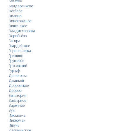
Богатое
Бондаренково
Весёлое
Вилино
Виноградное
Вишенское
Владиславовка
Воробьёво
Гаспра
Гвардейское
Горностаевка
Гришино
Грушевое
Грэсовский
Гурзуф
Даниловка
Джанкой
Добровское
Доброе
Евпатория
Заозёрное
Заречное
Зуя
Изюмовка
Инкерман
Ишунь
Калининское