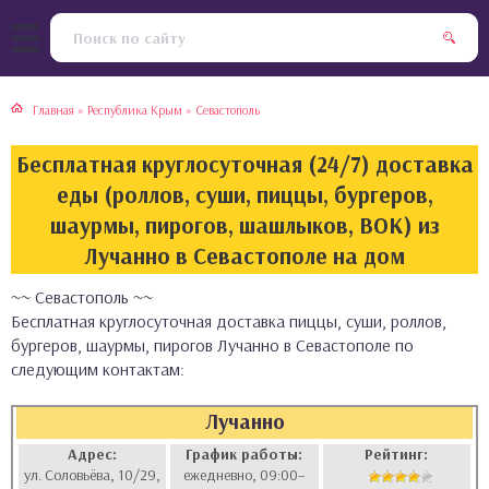
тская кухня
раки
Главная
»
Республика Крым
»
Севастополь
инская кухня
ды
Бесплатная круглосуточная (24/7) доставка
йская кухня
ны
еды (роллов, суши, пиццы, бургеров,
шаурмы, пирогов, шашлыков, ВОК) из
кская кухня
чики
Лучанно в Севастополе на дом
~~ Севастополь ~~
ская кухня
чка, булочки
Бесплатная круглосуточная доставка пиццы, суши, роллов,
бургеров, шаурмы, пирогов Лучанно в Севастополе по
ерты
следующим контактам:
епродукты
Лучанно
Адрес:
График работы:
Рейтинг:
та
ул. Соловьёва, 10/29,
ежедневно, 09:00–