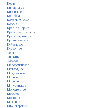
Керчь
Кипарисное
Кировское
Коктебель
Комсомольское
Кореиз
Красная Зорька
Красногвардейское
Красноперекопск
Криничненское
Куйбышево
Курортное
Ленино
Ливадия
Лозовое
Малореченское
Межводное
Миндальное
Мирное
Мирный
Мичуринское
Молодёжное
Морское
Мостовое
Мысовое
Нижнегорский