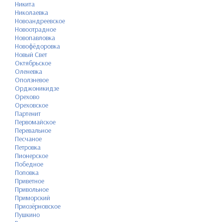
Никита
Николаевка
Новоандреевское
Новоотрадное
Новопавловка
Новофёдоровка
Новый Свет
Октябрьское
Оленевка
Оползневое
Орджоникидзе
Орехово
Ореховское
Партенит
Первомайское
Перевальное
Песчаное
Петровка
Пионерское
Победное
Поповка
Приветное
Привольное
Приморский
Приозёрновское
Пушкино