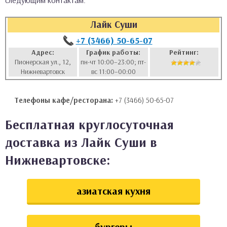
следующим контактам:
аты
Лайк Суши
ки
+7 (3466) 50-65-07
Адрес:
График работы:
Рейтинг:
Пионерская ул., 12,
пн-чт 10:00–23:00; пт-
апури
Нижневартовск
вс 11:00–00:00
Телефоны кафе/ресторана:
+7 (3466) 50-65-07
Бесплатная круглосуточная
доставка из Лайк Суши в
Нижневартовске:
азиатская кухня
бургеры