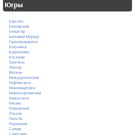
Югры
Барсово
Белоярский
Белый Яр
вахтовый Меркур
Горноправдинск
Излучинск
Каркатеевы
Когалым
Лангепас
Лянтор
Мегион
Междуреченский
Нефтеюганск
Нижневартовск
Нижнесортымский
Новоаганск
Нягань
Пойковский
Покачи
Пыть-Ях
Радужный
Салым
Советский