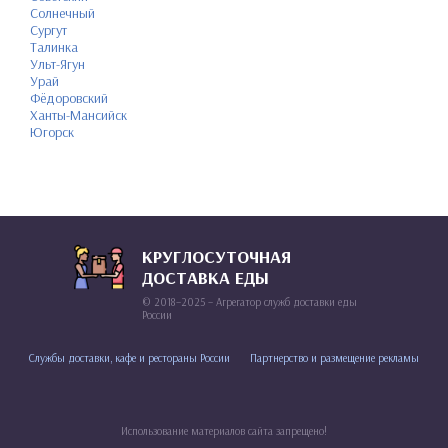
Солнечный
Сургут
Талинка
Ульт-Ягун
Урай
Фёдоровский
Ханты-Мансийск
Югорск
КРУГЛОСУТОЧНАЯ
ДОСТАВКА ЕДЫ
© 2018–2025 – Агрегатор служб доставки еды
России
Службы доставки, кафе и рестораны России
Партнерство и размещение рекламы
Использование материалов сайта запрещено!