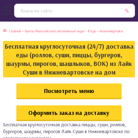
тская кухня
раки
Главная
»
Ханты-Мансийский автономный округ - Югра
»
Нижневартовск
инская кухня
ды
Бесплатная круглосуточная (24/7) доставка
йская кухня
ны
еды (роллов, суши, пиццы, бургеров,
шаурмы, пирогов, шашлыков, ВОК) из Лайк
кская кухня
чики
Суши в Нижневартовске на дом
ская кухня
чка, булочки
Посмотреть меню
ерты
Оформить заказ на доставку
епродукты
Бесплатная круглосуточная доставка пиццы, суши, роллов,
та
бургеров, шаурмы, пирогов Лайк Суши в Нижневартовске по