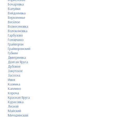
Бочаровка
Валуйки
Вейделевка
Верхопенье
Весёлое
Вознесеновка
Волоконовка
Гарбузово
Головчино
Грайворон
Грайворонский
Губкин
Дмитриевка
Долгая Яруга
Дубовое
Закутское
Засосна
Ивня
Казинка
Каплино
Короча
Красная Яруга
Курасовка
Лесной
Майский
Мичуринский