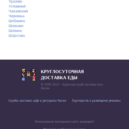
Уразово
Успешный
Чапаевский
Чернянка
Шебекино
Шляхово
Шопино
Шорстово
КРУГЛОСУТОЧНАЯ
ДОСТАВКА ЕДЫ
© 2018–2025 – Агрегатор служб доставки еды
России
Службы доставки, кафе и рестораны России
Партнерство и размещение рекламы
Использование материалов сайта запрещено!