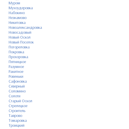
Муром
Мухоудеровка
Набокино
Незнамово
Никитовка
Новоалександровка
Новосадовый
Новый Оскол
Новый Поселок
Погореловка
Покровка
Прохоровка
Пятницкое
Разумное
Ракитное
Ровеньки
Сафоновка
Северный
Соломино
Солоти
Старый Оскол
Стрелецкое
Строитель
Таврово
Томаровка
Троицкий