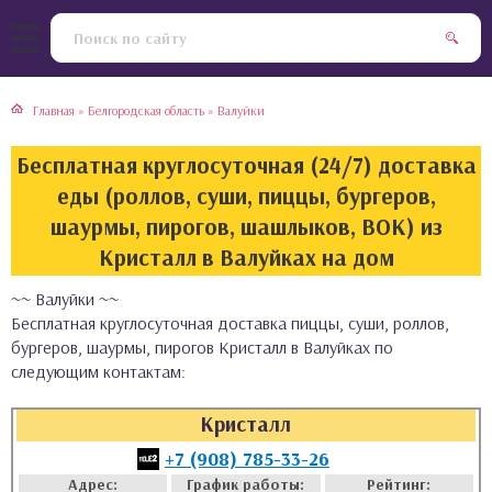
тская кухня
раки
Главная
»
Белгородская область
»
Валуйки
инская кухня
ды
Бесплатная круглосуточная (24/7) доставка
йская кухня
ны
еды (роллов, суши, пиццы, бургеров,
шаурмы, пирогов, шашлыков, ВОК) из
кская кухня
чики
Кристалл в Валуйках на дом
~~ Валуйки ~~
ская кухня
чка, булочки
Бесплатная круглосуточная доставка пиццы, суши, роллов,
бургеров, шаурмы, пирогов Кристалл в Валуйках по
ерты
следующим контактам:
епродукты
Кристалл
+7 (908) 785-33-26
та
Адрес:
График работы:
Рейтинг: