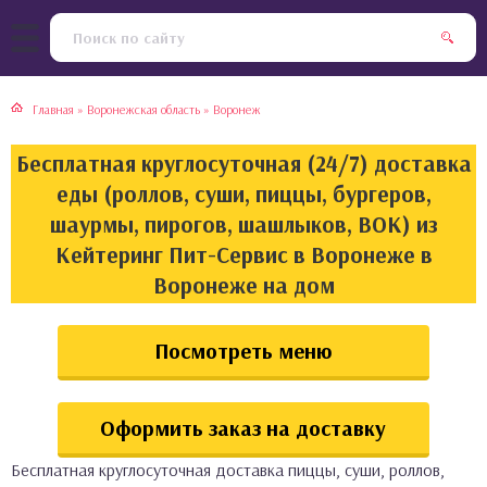
тская кухня
раки
Главная
»
Воронежская область
»
Воронеж
инская кухня
ды
Бесплатная круглосуточная (24/7) доставка
йская кухня
ны
еды (роллов, суши, пиццы, бургеров,
шаурмы, пирогов, шашлыков, ВОК) из
кская кухня
чики
Кейтеринг Пит-Сервис в Воронеже в
Воронеже на дом
ская кухня
чка, булочки
Посмотреть меню
ерты
епродукты
Оформить заказ на доставку
та
Бесплатная круглосуточная доставка пиццы, суши, роллов,