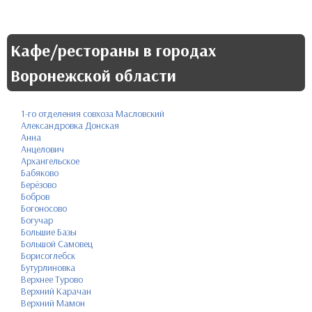
Кафе/рестораны в городах
Воронежской области
1-го отделения совхоза Масловский
Александровка Донская
Анна
Анцелович
Архангельское
Бабяково
Берёзово
Бобров
Богоносово
Богучар
Большие Базы
Большой Самовец
Борисоглебск
Бутурлиновка
Верхнее Турово
Верхний Карачан
Верхний Мамон