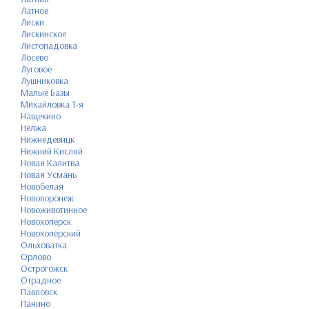
Латное
Лиски
Лискинское
Листопадовка
Лосево
Луговое
Лушниковка
Малые Базы
Михайловка 1-я
Нащекино
Нелжа
Нижнедевицк
Нижний Кисляй
Новая Калитва
Новая Усмань
Новобелая
Нововоронеж
Новоживотинное
Новохоперск
Новохопёрский
Ольховатка
Орлово
Острогожск
Отрадное
Павловск
Панино