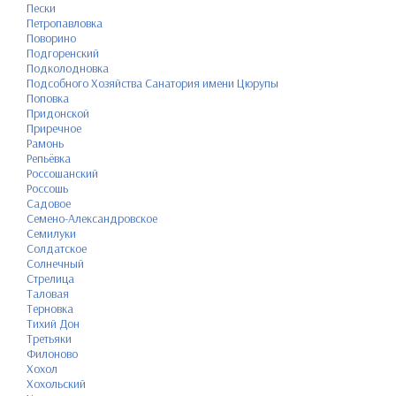
Пески
Петропавловка
Поворино
Подгоренский
Подколодновка
Подсобного Хозяйства Санатория имени Цюрупы
Поповка
Придонской
Приречное
Рамонь
Репьёвка
Россошанский
Россошь
Садовое
Семено-Александровское
Семилуки
Солдатское
Солнечный
Стрелица
Таловая
Терновка
Тихий Дон
Третьяки
Филоново
Хохол
Хохольский