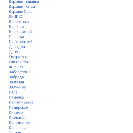
Верхняя Тишанка
Верхняя Тойда
Верхняя Хава
ВНИИСС
Воробьёвка
Воронеж
Воронежский
Галиёвка
Грибановский
Давыдовка
Девица
Евстратовка
Елизаветовка
Жилино
Заболотовка
Заброды
Залиман
Залужное
Калач
Каменка
Кантемировка
Каширское
Князево
Козловка
Колодезный
Копанище
Латная