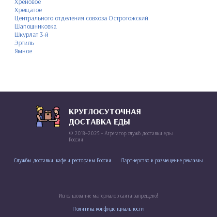
Хреновое
Хрещатое
Центрального отделения совхоза Острогожский
Шапошниковка
Шкурлат 3-й
Эртиль
Ямное
КРУГЛОСУТОЧНАЯ
ДОСТАВКА ЕДЫ
© 2018–2025 – Агрегатор служб доставки еды
России
Службы доставки, кафе и рестораны России
Партнерство и размещение рекламы
Использование материалов сайта запрещено!
Политика конфиденциальности