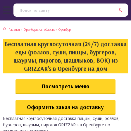
тская кухня
раки
Главная
»
Оренбургская область
»
Оренбург
инская кухня
ды
Бесплатная круглосуточная (24/7) доставка
йская кухня
ны
еды (роллов, суши, пиццы, бургеров,
шаурмы, пирогов, шашлыков, ВОК) из
кская кухня
чики
GRIZZAR’s в Оренбурге на дом
ская кухня
чка, булочки
Посмотреть меню
ерты
Оформить заказ на доставку
епродукты
Бесплатная круглосуточная доставка пиццы, суши, роллов,
та
бургеров, шаурмы, пирогов GRIZZAR’s в Оренбурге по