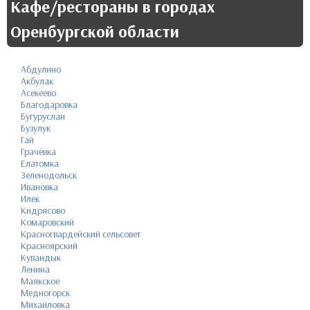
Кафе/рестораны в городах
Оренбургской области
Абдулино
Акбулак
Асекеево
Благодаровка
Бугуруслан
Бузулук
Гай
Грачёвка
Елатомка
Зеленодольск
Ивановка
Илек
Кидрясово
Комаровский
Красногвардейский сельсовет
Красноярский
Кувандык
Ленина
Маякское
Медногорск
Михайловка