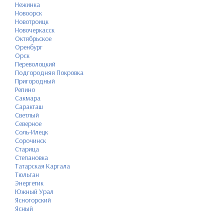
Нежинка
Новоорск
Новотроицк
Новочеркасск
Октябрьское
Оренбург
Орск
Переволоцкий
Подгородняя Покровка
Пригородный
Репино
Сакмара
Саракташ
Светлый
Северное
Соль-Илецк
Сорочинск
Старица
Степановка
Татарская Каргала
Тюльган
Энергетик
Южный Урал
Ясногорский
Ясный