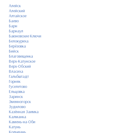
Алейск
Алейский
Алтайское
Баево
Барн
Барнаул
Баюновские Ключи
Белокуриха
Берёзовка
Бийск
Благовещенка
Верх-Катунское
Верх-Обский
Власиха
Гальбштадт
Горняк
Гуселетово
Ельцовка
Заринск
Змеиногорск
Зудилово
Казённая Заимка
Калманка
Камень-на-Оби
Катунь
Колывань