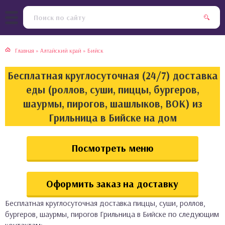
тская кухня
раки
Главная
»
Алтайский край
»
Бийск
инская кухня
ды
Бесплатная круглосуточная (24/7) доставка
йская кухня
ны
еды (роллов, суши, пиццы, бургеров,
шаурмы, пирогов, шашлыков, ВОК) из
кская кухня
чики
Грильница в Бийске на дом
ская кухня
чка, булочки
Посмотреть меню
ерты
Оформить заказ на доставку
епродукты
Бесплатная круглосуточная доставка пиццы, суши, роллов,
та
бургеров, шаурмы, пирогов Грильница в Бийске по следующим