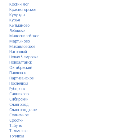
Костин Лог
Красногорское
Кулунда
Курья
Кытманово
Лебяжье
Малоенисейское
Мартыново
Михайловское
Нагорный
Новая Чемровка
Новоалтайск
Октябрьский
Павловск
Партизанское
Поспелиха
Рубцовск
Санниково
Сибирский
Славгород
Славгородское
Солнечное
Сростки
Табуны
Тальменка
Топчиха