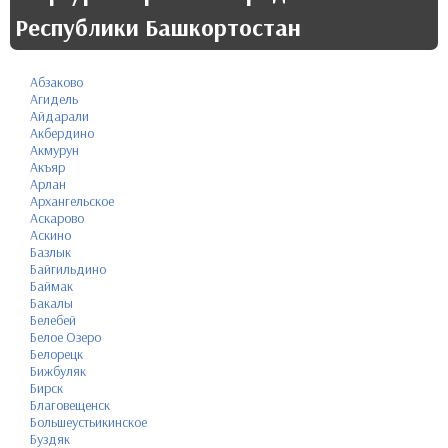
Республики Башкортостан
Абзаково
Агидель
Айдарали
Акбердино
Акмурун
Акъяр
Арлан
Архангельское
Аскарово
Аскино
Базлык
Байгильдино
Баймак
Бакалы
Белебей
Белое Озеро
Белорецк
Бижбуляк
Бирск
Благовещенск
Большеустьикинское
Буздяк