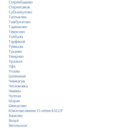
Стерлибашево
Стерлитамак
Субханкулово
Таптыково
Ташбулатово
Ташкиново
Темясово
Толбазы
Торфяной
Туймазы
Тукаево
Умирово
Уральск
Уфа
Учалы
Целинный
Чекмагуш
Чесноковка
Чишмы
Чулпан
Шаран
Шмидтово
Юматово имени 15-летия БАССР
Языково
Янаул
Янгельское