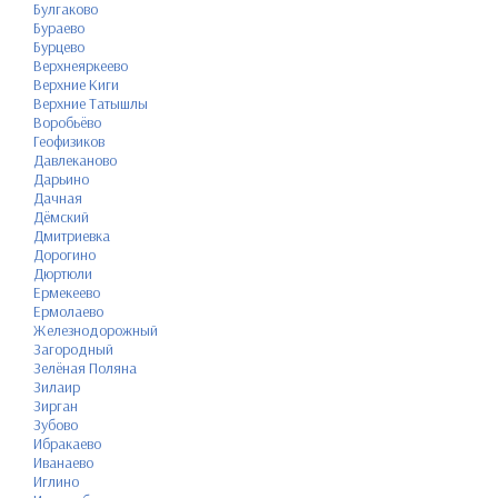
Булгаково
Бураево
Бурцево
Верхнеяркеево
Верхние Киги
Верхние Татышлы
Воробьёво
Геофизиков
Давлеканово
Дарьино
Дачная
Дёмский
Дмитриевка
Дорогино
Дюртюли
Ермекеево
Ермолаево
Железнодорожный
Загородный
Зелёная Поляна
Зилаир
Зирган
Зубово
Ибракаево
Иванаево
Иглино