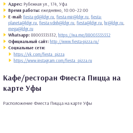
Адрес:
Рубежная ул., 174, Уфа
Время работы:
ежедневно, 10:00–22:00
E-mail:
fiesta-gd@ldgr.ru
,
fiesta-mir@ldgr.ru
,
fiesta-
planeta@ldgr.ru
,
fiesta-vdnh@ldgr.ru
,
fiesta@ldgr.ru
,
hr@ldgr.ru
,
mega@ldgr.ru
Whatsapp:
88003335332,
https://wa.me/88003335332
Официальный сайт:
http://www.fiesta-pizza.ru/
Социальные сети:
https://vk.com/fiesta_pizza
https://www.instagram.com/fiesta_pizza.ru
Кафе/ресторан Фиеста Пицца на
карте Уфы
Расположение Фиеста Пицца на карте Уфы