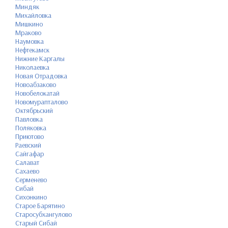
Миндяк
Михайловка
Мишкино
Мраково
Наумовка
Нефтекамск
Нижние Каргалы
Николаевка
Новая Отрадовка
Новоабзаково
Новобелокатай
Новомурапталово
Октябрьский
Павловка
Поляковка
Приютово
Раевский
Сайгафар
Салават
Сахаево
Серменево
Сибай
Сихонкино
Старое Барятино
Старосубхангулово
Старый Сибай