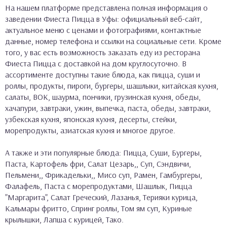
На нашем платформе представлена полная информация о
заведении Фиеста Пицца в Уфы: официальный веб-сайт,
актуальное меню с ценами и фотографиями, контактные
данные, номер телефона и ссылки на социальные сети. Кроме
того, у вас есть возможность заказать еду из ресторана
Фиеста Пицца с доставкой на дом круглосуточно. В
ассортименте доступны такие блюда, как пицца, суши и
роллы, продукты, пироги, бургеры, шашлыки, китайская кухня,
салаты, ВОК, шаурма, пончики, грузинская кухня, обеды,
хачапури, завтраки, ужин, выпечка, паста, обеды, завтраки,
узбекская кухня, японская кухня, десерты, стейки,
морепродукты, азиатская кухня и многое другое.
А также и эти популярные блюда: Пицца, Суши, Бургеры,
Паста, Картофель фри, Салат Цезарь,, Суп, Сэндвичи,
Пельмени,, Фрикадельки,, Мисо суп, Рамен, Гамбургеры,
Фалафель, Паста с морепродуктами, Шашлык, Пицца
"Маргарита", Салат Греческий, Лазанья, Терияки курица,
Кальмары фритто, Спринг роллы, Том ям суп, Куриные
крылышки, Лапша с курицей, Тако.