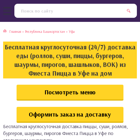
тская кухня
раки
Главная
»
Республика Башкортостан
»
Уфа
инская кухня
ды
Бесплатная круглосуточная (24/7) доставка
йская кухня
ны
еды (роллов, суши, пиццы, бургеров,
шаурмы, пирогов, шашлыков, ВОК) из
кская кухня
чики
Фиеста Пицца в Уфе на дом
ская кухня
чка, булочки
Посмотреть меню
ерты
Оформить заказ на доставку
епродукты
Бесплатная круглосуточная доставка пиццы, суши, роллов,
та
бургеров, шаурмы, пирогов Фиеста Пицца в Уфе по