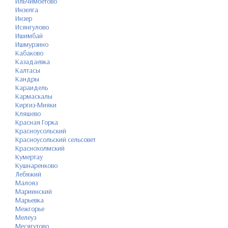
Ильчимбетово
Инзелга
Инзер
Исянгулово
Ишимбай
Ишмурзино
Кабаково
Казадаевка
Калтасы
Кандры
Караидель
Кармаскалы
Киргиз-Мияки
Кляшево
Красная Горка
Красноусольский
Красноусольский сельсовет
Краснохолмский
Кумертау
Кушнаренково
Лебяжий
Малояз
Мариинский
Марьевка
Межгорье
Мелеуз
Месягутово