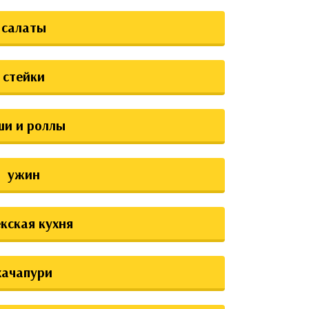
салаты
стейки
ши и роллы
ужин
екская кухня
хачапури