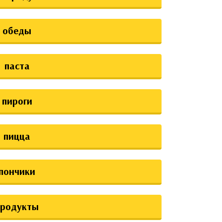
обеды
паста
пироги
пицца
пончики
продукты