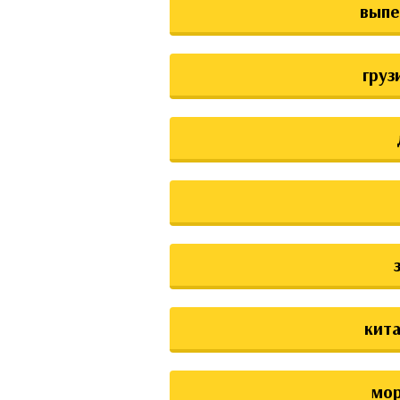
выпе
груз
кита
мо