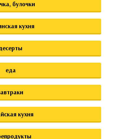
чка, булочки
инская кухня
десерты
еда
завтраки
йская кухня
репродукты