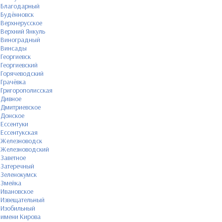
Благодарный
Будённовск
Верхнерусское
Верхний Янкуль
Виноградный
Винсады
Георгиевск
Георгиевский
Горячеводский
Грачёвка
Григорополисская
Дивное
Дмитриевское
Донское
Ессентуки
Ессентукская
Железноводск
Железноводский
Заветное
Затеречный
Зеленокумск
Змейка
Ивановское
Извещательный
Изобильный
имени Кирова