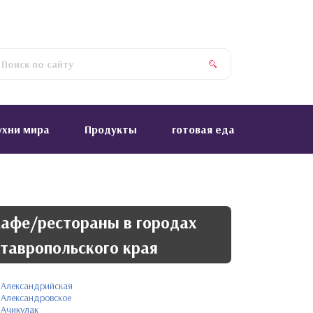
ухни мира
Продукты
готовая еда
афе/рестораны в городах
тавропольского края
Александрийская
Александровское
Ачикулак