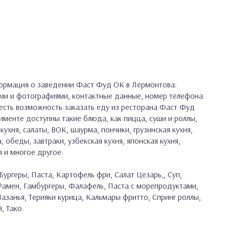
ормация о заведении Фаст Фуд ОК в Лермонтова:
ами и фотографиями, контактные данные, номер телефона
с есть возможность заказать еду из ресторана Фаст Фуд
именте доступны такие блюда, как пицца, суши и роллы,
кухня, салаты, ВОК, шаурма, пончики, грузинская кухня,
, обеды, завтраки, узбекская кухня, японская кухня,
я и многое другое.
Бургеры, Паста, Картофель фри, Салат Цезарь,, Суп,
 Рамен, Гамбургеры, Фалафель, Паста с морепродуктами,
азанья, Терияки курица, Кальмары фритто, Спринг роллы,
, Тако.