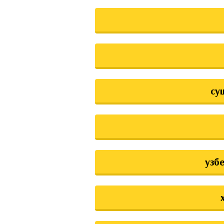
су
узб