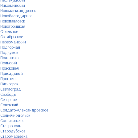
Нефтекумский
Николаевский
Новоалександровск
Новоблагодарное
Новопавловск
Новотроицкая
Обильное
Октябрьское
Первомайский
Подгорная
Подкумок
Полтавское
Польский
Прасковея
Присадовый
Прогресс
Пятигорск
Светлоград
Свободы
Северное
Советский
Солдато-Александровское
Солнечнодольск
Сотниковское
Ставрополь
Стародубское
Старомарьевка