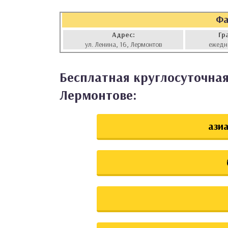
аты
Фа
Адрес:
Гр
ки
ул. Ленина, 16, Лермонтов
ежедн
апури
Бесплатная круглосуточная
Лермонтове:
азиа