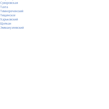
Суворовская
Тахта
Темнореченский
Тищенское
Харьковский
Щелкан
Эммануэлевский