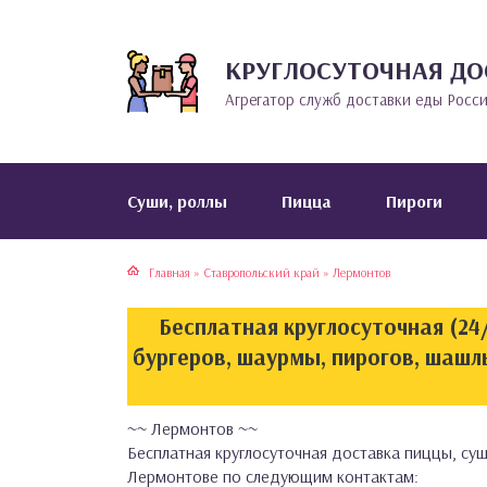
КРУГЛОСУТОЧНАЯ ДО
тская кухня
раки
Агрегатор служб доставки еды Росс
инская кухня
ды
йская кухня
ны
Cуши, роллы
Пицца
Пироги
кская кухня
чики
Главная
»
Ставропольский край
»
Лермонтов
ская кухня
чка, булочки
Бесплатная круглосуточная (24/
ерты
бургеров, шаурмы, пирогов, шашл
епродукты
~~ Лермонтов ~~
Бесплатная круглосуточная доставка пиццы, суш
та
Лермонтове по следующим контактам: