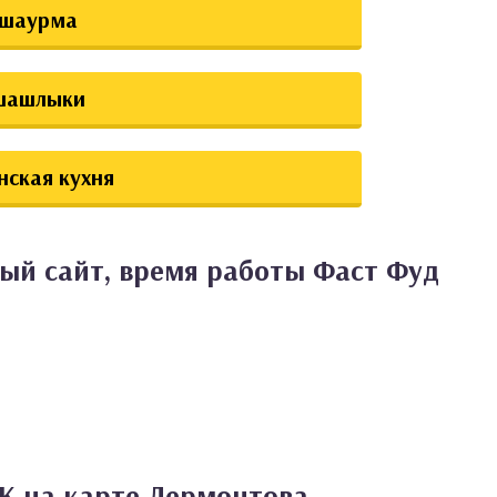
шаурма
шашлыки
нская кухня
ый сайт, время работы Фаст Фуд
К на карте Лермонтова