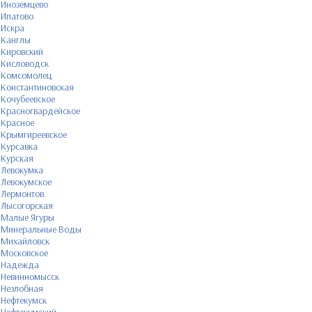
Иноземцево
Ипатово
Искра
Канглы
Кировский
Кисловодск
Комсомолец
Константиновская
Кочубеевское
Красногвардейское
Красное
Крымгиреевское
Курсавка
Курская
Левокумка
Левокумское
Лермонтов
Лысогорская
Малые Ягуры
Минеральные Воды
Михайловск
Московское
Надежда
Невинномысск
Незлобная
Нефтекумск