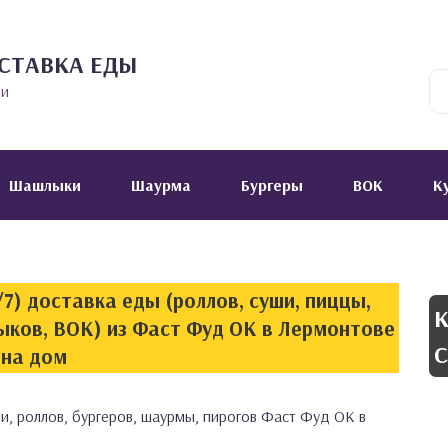
СТАВКА ЕДЫ
ии
Шашлыки
Шаурма
Бургеры
ВОК
К
7) доставка еды (роллов, суши, пиццы,
К
ыков, ВОК) из Фаст Фуд ОК в Лермонтове
С
на дом
и, роллов, бургеров, шаурмы, пирогов Фаст Фуд ОК в