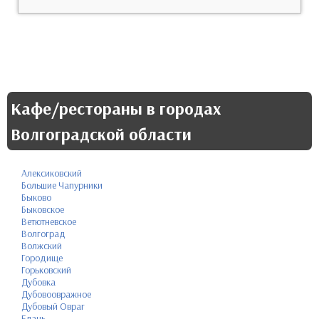
Кафе/рестораны в городах
Волгоградской области
Алексиковский
Большие Чапурники
Быково
Быковское
Ветютневское
Волгоград
Волжский
Городище
Горьковский
Дубовка
Дубовоовражное
Дубовый Овраг
Елань