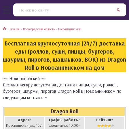
тская кухня
раки
Главная
»
Волгоградская область
»
Новоаннинский
инская кухня
ды
Бесплатная круглосуточная (24/7) доставка
йская кухня
ны
еды (роллов, суши, пиццы, бургеров,
шаурмы, пирогов, шашлыков, ВОК) из Dragon
кская кухня
чики
Roll в Новоаннинском на дом
~~ Новоаннинский ~~
ская кухня
чка, булочки
Бесплатная круглосуточная доставка пиццы, суши, роллов,
бургеров, шаурмы, пирогов Dragon Roll в Новоаннинском по
ерты
следующим контактам:
епродукты
Dragon Roll
Адрес:
График работы:
Рейтинг:
та
Крестьянская ул., 157,
ежедневно, 10:00–