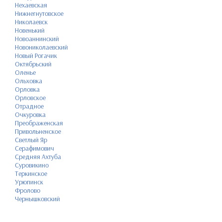
Нехаевская
Нижнегнутовское
Николаевск
Новенький
Новоаннинский
Новониколаевский
Новый Рогачик
Октябрьский
Оленье
Ольховка
Орловка
Орловское
Отрадное
Очкуровка
Преображенская
Привольненское
Светлый Яр
Серафимович
Средняя Ахтуба
Суровикино
Теркинское
Урюпинск
Фролово
Чернышковский