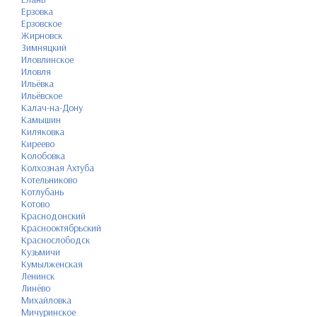
Ерзовка
Ерзовское
Жирновск
Зимняцкий
Иловлинское
Иловля
Ильёвка
Ильёвское
Калач-на-Дону
Камышин
Киляковка
Киреево
Колобовка
Колхозная Ахтуба
Котельниково
Котлубань
Котово
Краснодонский
Краснооктябрьский
Краснослободск
Кузьмичи
Кумылженская
Ленинск
Линёво
Михайловка
Мичуринское