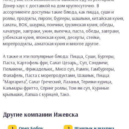
Донер хаус с доставкой на дом круглосуточно. В
ассортименте доступны такие блюда, как пицца, суши и
роллы, продукты, пироги, бургеры, шашлыки, китайская кухня,
салаты, ВОК, шаурма, пончики, грузинская кухня, обеды,
хачапури, завтраки, ужин, выпечка, паста, обеды, завтраки,
узбекская кухня, японская кухня, десерты, стейки,
морепродукты, азиатская кухня и многое другое.
А также и эти популярные блюда: Пицца, Суши, Бургеры,
Паста, Картофель фри, Салат Цезарь,, Суп, Сэндвичи,
Пельмени,, Фрикадельки,, Мисо суп, Рамен, Гамбургеры,
Фалафель, Паста с морепродуктами, Шашлык, Пицца
"Маргарита", Салат Греческий, Лазанья, Терияки курица,
Кальмары фритто, Спринг роллы, Том ям суп, Куриные
крылышки, Лапша с курицей, Тако.
Другие компании Ижевска
Орех Бобру
Шашлык и шаурма