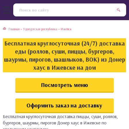
тская кухня
раки
Главная
»
Удмуртская республика
»
Ижевск
инская кухня
ды
Бесплатная круглосуточная (24/7) доставка
йская кухня
ны
еды (роллов, суши, пиццы, бургеров,
шаурмы, пирогов, шашлыков, ВОК) из Донер
кская кухня
чики
хаус в Ижевске на дом
ская кухня
чка, булочки
Посмотреть меню
ерты
Оформить заказ на доставку
епродукты
Бесплатная круглосуточная доставка пиццы, суши, роллов,
та
бургеров, шаурмы, пирогов Донер хаус в Ижевске по