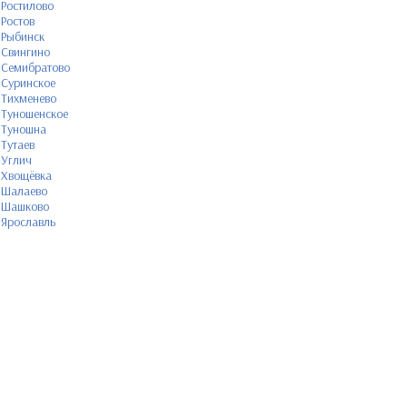
Ростилово
Ростов
Рыбинск
Свингино
Семибратово
Суринское
Тихменево
Туношенское
Туношна
Тутаев
Углич
Хвощёвка
Шалаево
Шашково
Ярославль