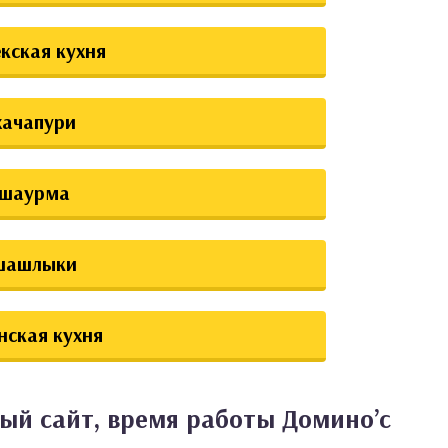
екская кухня
хачапури
шаурма
шашлыки
нская кухня
ый сайт, время работы Домино’с