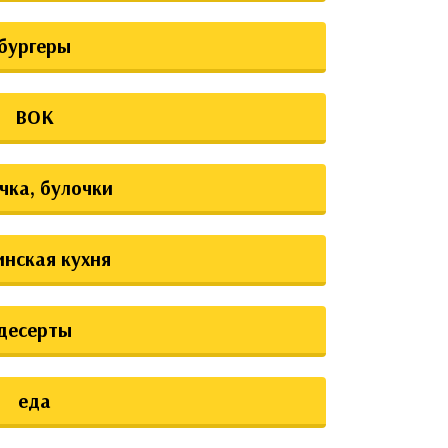
бургеры
ВОК
чка, булочки
инская кухня
десерты
еда