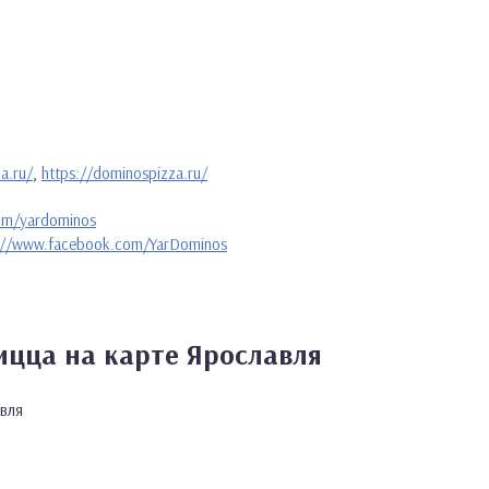
a.ru/
,
https://dominospizza.ru/
com/yardominos
://www.facebook.com/YarDominos
ицца на карте Ярославля
вля