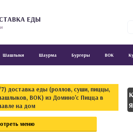
СТАВКА ЕДЫ
ии
Шашлыки
Шаурма
Бургеры
ВОК
К
7) доставка еды (роллов, суши, пиццы,
К
шашлыков, ВОК) из Домино’с Пицца в
Я
лавле на дом
отреть меню