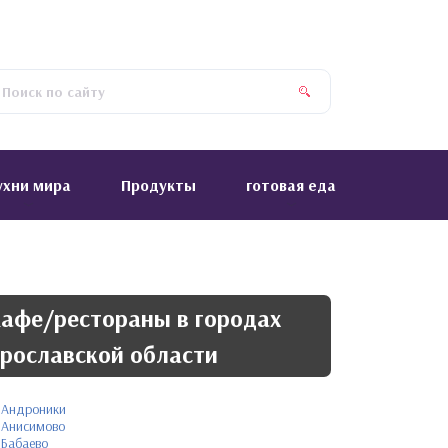
ухни мира
Продукты
готовая еда
афе/рестораны в городах
рославской области
Андроники
Анисимово
Бабаево