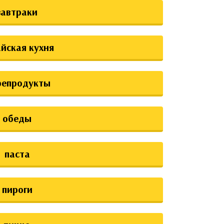
завтраки
йская кухня
репродукты
обеды
паста
пироги