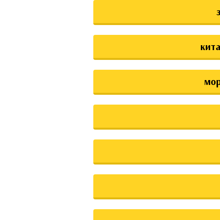
кита
мо