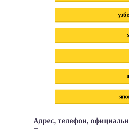
узб
япо
Адрес, телефон, официальн