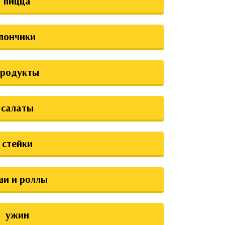
пицца
пончики
продукты
салаты
стейки
ши и роллы
ужин