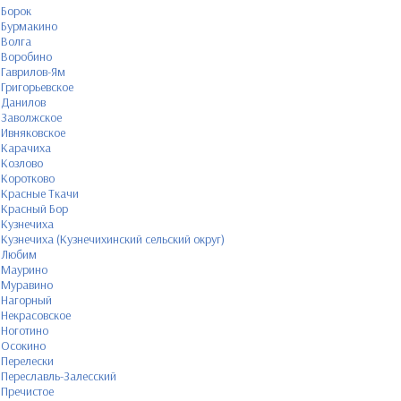
Борок
Бурмакино
Волга
Воробино
Гаврилов-Ям
Григорьевское
Данилов
Заволжское
Ивняковское
Карачиха
Козлово
Коротково
Красные Ткачи
Красный Бор
Кузнечиха
Кузнечиха (Кузнечихинский сельский округ)
Любим
Маурино
Муравино
Нагорный
Некрасовское
Ноготино
Осокино
Перелески
Переславль-Залесский
Пречистое