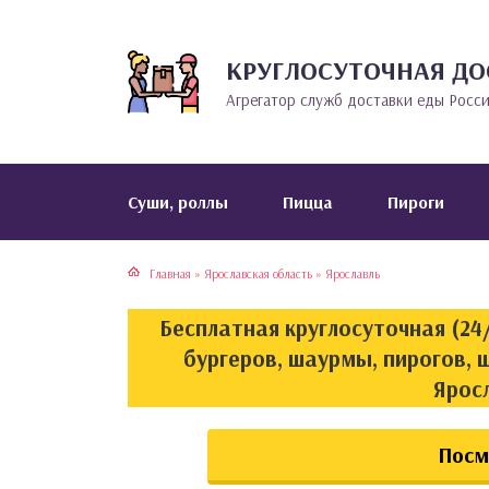
КРУГЛОСУТОЧНАЯ ДО
тская кухня
раки
Агрегатор служб доставки еды Росс
инская кухня
ды
йская кухня
ны
Cуши, роллы
Пицца
Пироги
кская кухня
чики
Главная
»
Ярославская область
»
Ярославль
ская кухня
чка, булочки
Бесплатная круглосуточная (24/
ерты
бургеров, шаурмы, пирогов, 
Ярос
епродукты
Посм
та