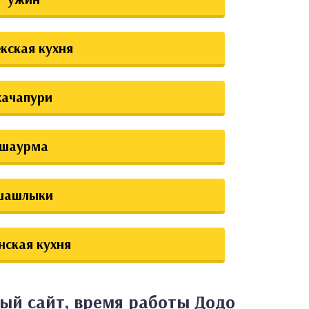
екская кухня
хачапури
шаурма
шашлыки
нская кухня
ый сайт, время работы Додо