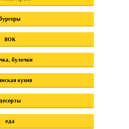
бургеры
ВОК
чка, булочки
инская кухня
десерты
еда