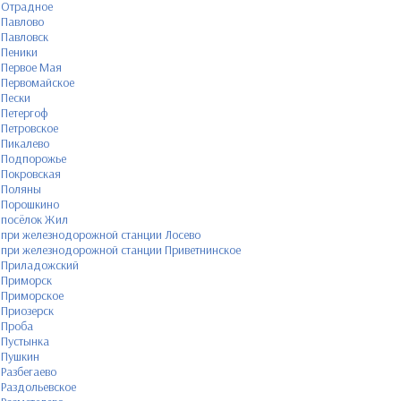
Отрадное
Павлово
Павловск
Пеники
Первое Мая
Первомайское
Пески
Петергоф
Петровское
Пикалево
Подпорожье
Покровская
Поляны
Порошкино
посёлок Жил
при железнодорожной станции Лосево
при железнодорожной станции Приветнинское
Приладожский
Приморск
Приморское
Приозерск
Проба
Пустынка
Пушкин
Разбегаево
Раздольевское