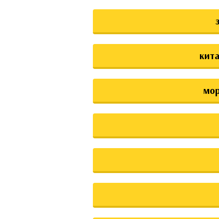
кита
мо