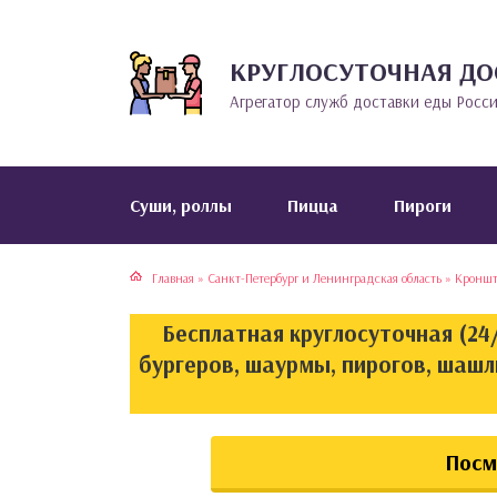
КРУГЛОСУТОЧНАЯ ДО
тская кухня
раки
Агрегатор служб доставки еды Росс
инская кухня
ды
йская кухня
ны
Cуши, роллы
Пицца
Пироги
кская кухня
чики
Главная
»
Санкт-Петербург и Ленинградская область
»
Кроншт
ская кухня
чка, булочки
Бесплатная круглосуточная (24/
ерты
бургеров, шаурмы, пирогов, шаш
епродукты
Посм
та