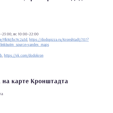
0–23:00; вс 10:00–22:00
.me/YlkM/bc9c2a3d
,
https://dodopizza.ru/Kronshtadt/707?
link&utm_source=yandex_maps
pb
,
https://vk.com/dodokron
 на карте Кронштадта
та