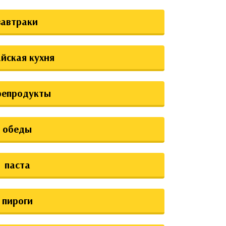
завтраки
йская кухня
репродукты
обеды
паста
пироги