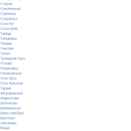
Старая
Стеклянный
Стрельна
Суоранда
Счастье
Сясьстрой
Тайцы
Тельмана
Тихвин
Токсово
Тосно
Троицкая Гора
Углово
Ульяновка
Ульяновское
Усть-Луга
Усть-Лужское
Ушаки
Фёдоровское
Форносово
Хиттолово
Шапкинское
Шлиссельбург
Щеглово
Энколово
Юкки