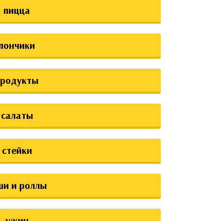
пицца
пончики
продукты
салаты
стейки
ши и роллы
ужин