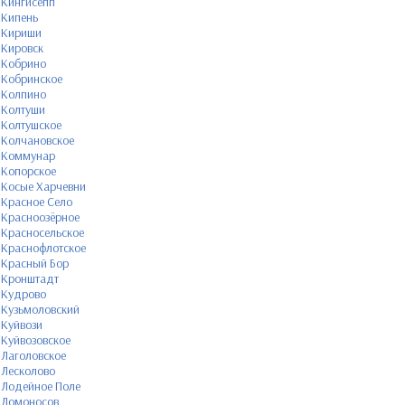
Кингисепп
Кипень
Кириши
Кировск
Кобрино
Кобринское
Колпино
Колтуши
Колтушское
Колчановское
Коммунар
Копорское
Косые Харчевни
Красное Село
Красноозёрное
Красносельское
Краснофлотское
Красный Бор
Кронштадт
Кудрово
Кузьмоловский
Куйвози
Куйвозовское
Лаголовское
Лесколово
Лодейное Поле
Ломоносов