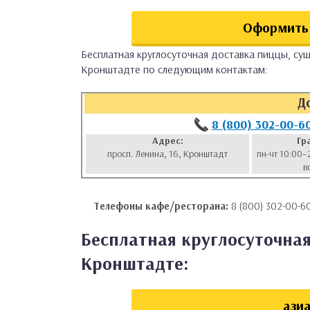
аты
Оформить 
ки
Бесплатная круглосуточная доставка пиццы, суш
Кронштадте по следующим контактам:
апури
Д
8 (800) 302-00-6
Адрес:
Гр
просп. Ленина, 16, Кронштадт
пн-чт 10:00–
в
Телефоны кафе/ресторана:
8 (800) 302-00-60
Бесплатная круглосуточная
Кронштадте:
азиа