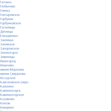
Гатчина
Глебычево
Глинка
Гончаровское
Горбунки
Горбунковское
Гостилицы
Дятлицы
Елизаветино
Заклинье
Заневское
Запорожское
Зеленогорск
Зимитицы
Ивангород
Ильичёво
имени Морозова
имени Свердлова
Иссадское
Кавголовское озеро
Кальтино
Каменногорск
Каменногорское
Касимово
Келози
Кикерино