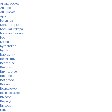
Агалатовское
Аннино
Аннинское
Аро
Бегуницы
Бокситогорск
Большая Ижора
Большое Тешково
Бор
Бронна
Бугровское
Бугры
Вартемяги
Велигонты
Веревское
Виллози
Виллозское
Вистино
Волосово
Волхов
Всеволожск
Всеволожское
Выборг
Вырица
Высоцк
Ганино