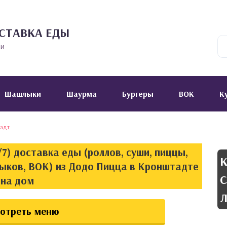
СТАВКА ЕДЫ
ии
Шашлыки
Шаурма
Бургеры
ВОК
К
адт
7) доставка еды (роллов, суши, пиццы,
К
лыков, ВОК) из Додо Пицца в Кронштадте
С
на дом
Л
отреть меню