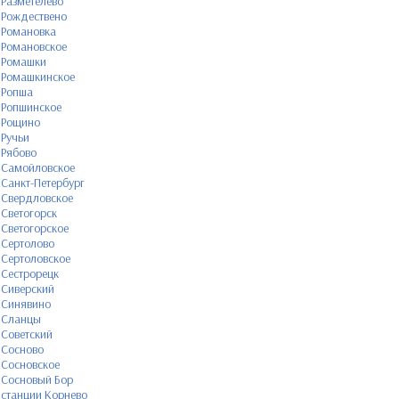
Разметелево
Рождествено
Романовка
Романовское
Ромашки
Ромашкинское
Ропша
Ропшинское
Рощино
Ручьи
Рябово
Самойловское
Санкт-Петербург
Свердловское
Светогорск
Светогорское
Сертолово
Сертоловское
Сестрорецк
Сиверский
Синявино
Сланцы
Советский
Сосново
Сосновское
Сосновый Бор
станции Корнево