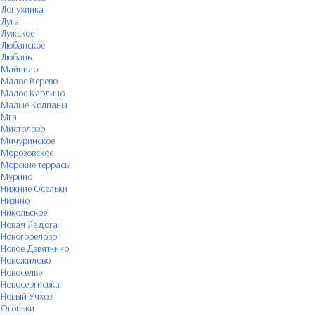
Лопухинка
Луга
Лужское
Любанское
Любань
Майнило
Малое Верево
Малое Карлино
Малые Колпаны
Мга
Мистолово
Мичуринское
Морозовское
Морские террасы
Мурино
Нижние Осельки
Низино
Никольское
Новая Ладога
Новогорелово
Новое Девяткино
Новожилово
Новоселье
Новосергиевка
Новый Учхоз
Огоньки