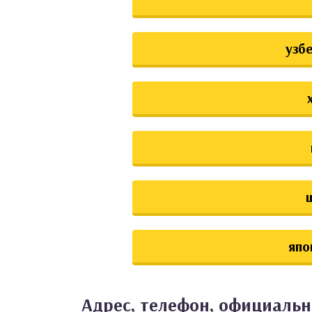
узб
япо
Адрес, телефон, официальн