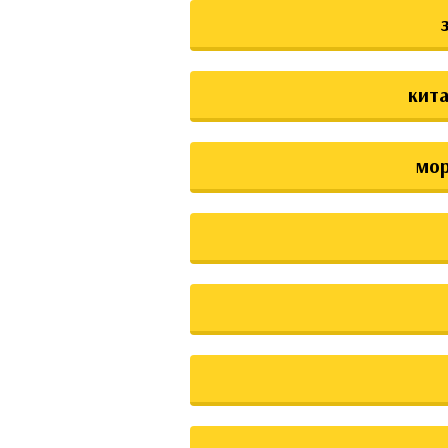
кита
мо