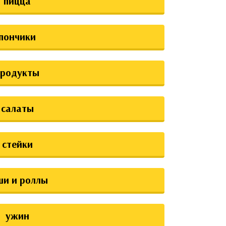
пицца
пончики
продукты
салаты
стейки
ши и роллы
ужин