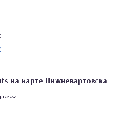
0
/
uts на карте Нижневартовска
ртовска