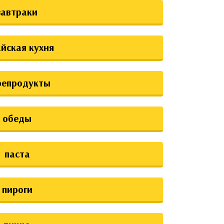
завтраки
йская кухня
репродукты
обеды
паста
пироги