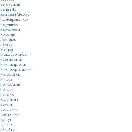
Белоярский
Белый Яр
вахтовый Меркур
Горноправдинск
Излучинск
Каркатеевы
Когалым
Лангепас
Лянтор
Мегион
Междуреченский
Нефтеюганск
Нижневартовск
Нижнесортымский
Новоаганск
Нягань
Пойковский
Покачи
Пыть-Ях
Радужный
Салым
Советский
Солнечный
Сургут
Талинка
Ульт-Ягун