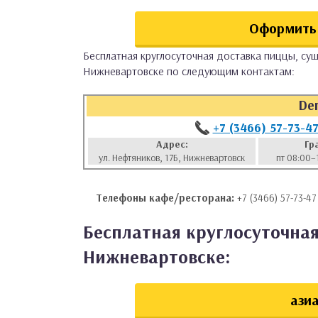
аты
Оформить 
ки
Бесплатная круглосуточная доставка пиццы, суш
Нижневартовске по следующим контактам:
апури
De
+7 (3466) 57-73-4
Адрес:
Гр
ул. Нефтяников, 17Б, Нижневартовск
пт 08:00–
Телефоны кафе/ресторана:
+7 (3466) 57-73-47
Бесплатная круглосуточная
Нижневартовске:
азиа