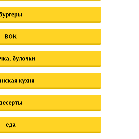
бургеры
ВОК
чка, булочки
инская кухня
десерты
еда