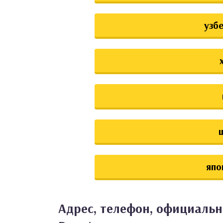
узб
япо
Адрес, телефон, официальн