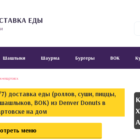
СТАВКА ЕДЫ
ии
Шашлыки
Шаурма
Бургеры
ВОК
К
невартовск
7) доставка еды (роллов, суши, пиццы,
К
 шашлыков, ВОК) из Denver Donuts в
Х
ртовске на дом
А
отреть меню