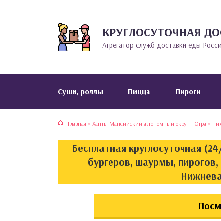
КРУГЛОСУТОЧНАЯ ДО
тская кухня
раки
Агрегатор служб доставки еды Росс
инская кухня
ды
йская кухня
ны
Cуши, роллы
Пицца
Пироги
кская кухня
чики
Главная
»
Ханты-Мансийский автономный округ - Югра
»
Ниж
ская кухня
чка, булочки
Бесплатная круглосуточная (24/
ерты
бургеров, шаурмы, пирогов,
Нижнева
епродукты
Посм
та