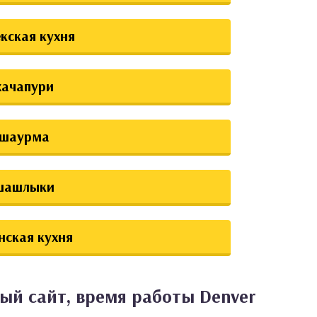
екская кухня
хачапури
шаурма
шашлыки
нская кухня
ый сайт, время работы Denver