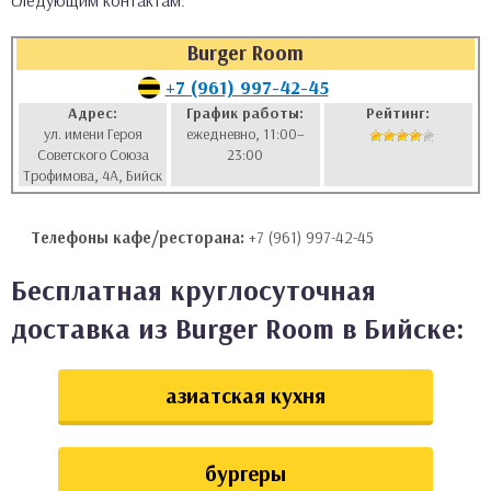
следующим контактам:
аты
Burger Room
ки
+7 (961) 997-42-45
Адрес:
График работы:
Рейтинг:
ул. имени Героя
ежедневно, 11:00–
апури
Советского Союза
23:00
Трофимова, 4А, Бийск
Телефоны кафе/ресторана:
+7 (961) 997-42-45
Бесплатная круглосуточная
доставка из Burger Room в Бийске:
азиатская кухня
бургеры