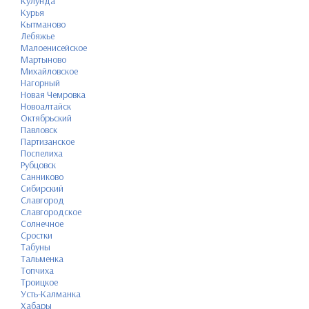
Кулунда
Курья
Кытманово
Лебяжье
Малоенисейское
Мартыново
Михайловское
Нагорный
Новая Чемровка
Новоалтайск
Октябрьский
Павловск
Партизанское
Поспелиха
Рубцовск
Санниково
Сибирский
Славгород
Славгородское
Солнечное
Сростки
Табуны
Тальменка
Топчиха
Троицкое
Усть-Калманка
Хабары