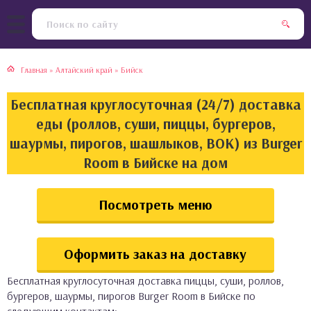
тская кухня
раки
Главная
»
Алтайский край
»
Бийск
инская кухня
ды
Бесплатная круглосуточная (24/7) доставка
йская кухня
ны
еды (роллов, суши, пиццы, бургеров,
шаурмы, пирогов, шашлыков, ВОК) из Burger
кская кухня
чики
Room в Бийске на дом
ская кухня
чка, булочки
Посмотреть меню
ерты
Оформить заказ на доставку
епродукты
Бесплатная круглосуточная доставка пиццы, суши, роллов,
та
бургеров, шаурмы, пирогов Burger Room в Бийске по