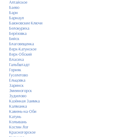
Алтайское
Баево
Барн
Барнаул
Баюновские Ключи
Белокуриха
Берёзовка
Бийск
Благовещенка
Верх-Катунское
Верх-Обский
Власиха
Гальбштадт
Горняк
Гуселетово
Ельцовка
Заринск
Змеиногорск
Зудилово
Казённая Заимка
Калманка
Камень-на-Оби
Катунь
Колывань
Костин Лог
Красногорское