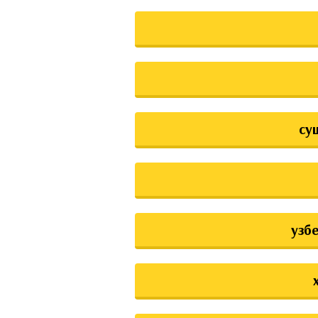
су
узб