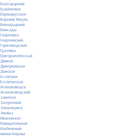
Благодарный
Будённовск
Верхнерусское
Верхний Янкуль
Виноградный
Винсады
Георгиевск
Георгиевский
Горячеводский
Грачёвка
Григорополисская
Дивное
Дмитриевское
Донское
Ессентуки
Ессентукская
Железноводск
Железноводский
Заветное
Затеречный
Зеленокумск
Змейка
Ивановское
Извещательный
Изобильный
имени Кирова