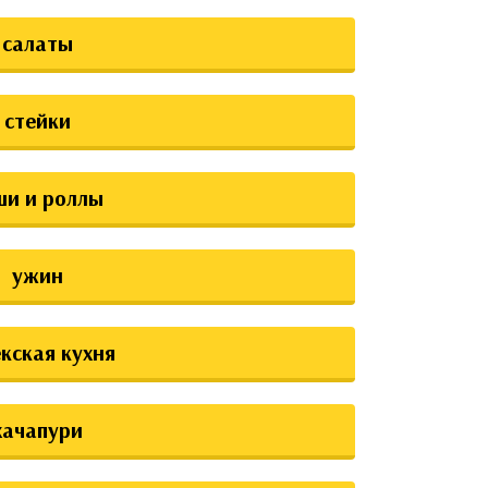
салаты
стейки
ши и роллы
ужин
екская кухня
хачапури