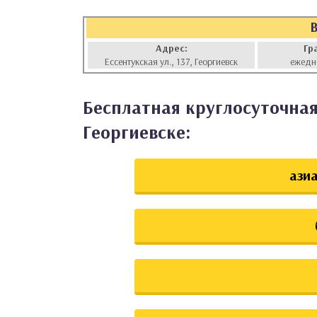
аты
Адрес:
Гр
ки
Ессентукская ул., 137, Георгиевск
ежедн
апури
Бесплатная круглосуточная
Георгиевске:
азиа