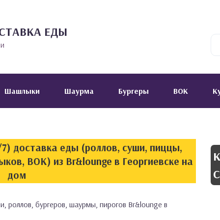
СТАВКА ЕДЫ
ии
Шашлыки
Шаурма
Бургеры
ВОК
К
7) доставка еды (роллов, суши, пиццы,
К
ков, ВОК) из Br&lounge в Георгиевске на
С
дом
и, роллов, бургеров, шаурмы, пирогов Br&lounge в