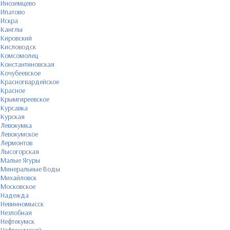
Иноземцево
Ипатово
Искра
Канглы
Кировский
Кисловодск
Комсомолец
Константиновская
Кочубеевское
Красногвардейское
Красное
Крымгиреевское
Курсавка
Курская
Левокумка
Левокумское
Лермонтов
Лысогорская
Малые Ягуры
Минеральные Воды
Михайловск
Московское
Надежда
Невинномысск
Незлобная
Нефтекумск