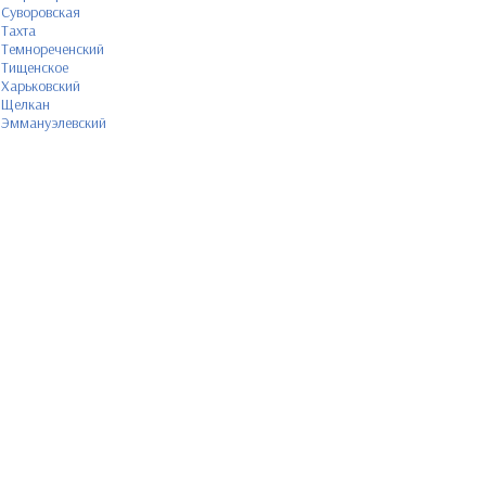
Суворовская
Тахта
Темнореченский
Тищенское
Харьковский
Щелкан
Эммануэлевский