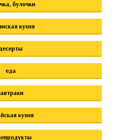
чка, булочки
инская кухня
десерты
еда
завтраки
йская кухня
репродукты