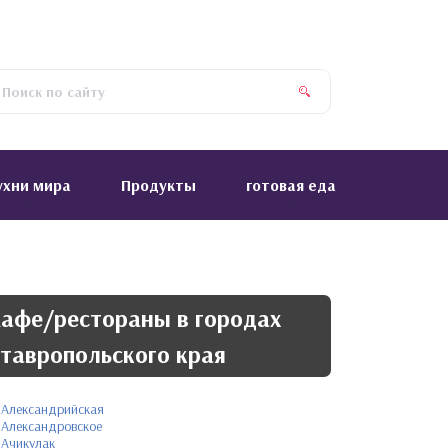
ухни мира
Продукты
готовая еда
афе/рестораны в городах
тавропольского края
Александрийская
Александровское
Ачикулак