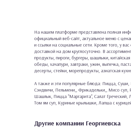
На нашем платформе представлена полная инфо
официальный веб-сайт, актуальное меню с цен
и ссылки на социальные сети. Кроме того, у вас
доставкой на дом круглосуточно. В ассортимент
продукты, пироги, бургеры, шашлыки, китайская 
обеды, хачапури, завтраки, ужин, выпечка, паста
десерты, стейки, морепродукты, азиатская кухн
А также и эти популярные блюда: Пицца, Суши, 
Сэндвичи, Пельмени,, Фрикадельки,, Мисо суп,
Шашлык, Пицца "Маргарита", Салат Греческий, Л
Том ям суп, Куриные крылышки, Лапша с курицей
Другие компании Георгиевска