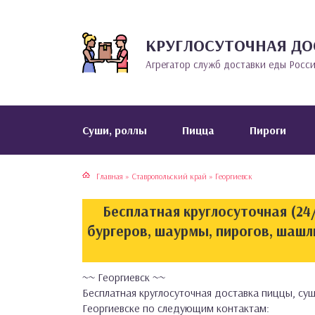
КРУГЛОСУТОЧНАЯ ДО
тская кухня
раки
Агрегатор служб доставки еды Росс
инская кухня
ды
йская кухня
ны
Cуши, роллы
Пицца
Пироги
кская кухня
чики
Главная
»
Ставропольский край
»
Георгиевск
ская кухня
чка, булочки
Бесплатная круглосуточная (24/
ерты
бургеров, шаурмы, пирогов, шашлы
епродукты
~~ Георгиевск ~~
Бесплатная круглосуточная доставка пиццы, суш
та
Георгиевске по следующим контактам: