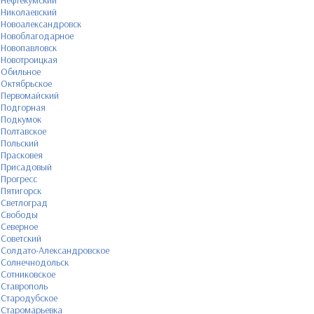
Нефтекумский
Николаевский
Новоалександровск
Новоблагодарное
Новопавловск
Новотроицкая
Обильное
Октябрьское
Первомайский
Подгорная
Подкумок
Полтавское
Польский
Прасковея
Присадовый
Прогресс
Пятигорск
Светлоград
Свободы
Северное
Советский
Солдато-Александровское
Солнечнодольск
Сотниковское
Ставрополь
Стародубское
Старомарьевка