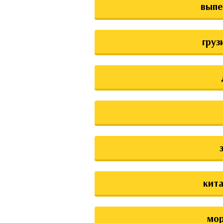
выпе
груз
кита
мо