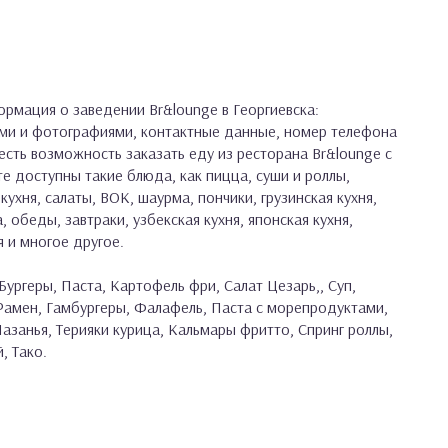
рмация о заведении Br&lounge в Георгиевска:
ами и фотографиями, контактные данные, номер телефона
 есть возможность заказать еду из ресторана Br&lounge с
е доступны такие блюда, как пицца, суши и роллы,
кухня, салаты, ВОК, шаурма, пончики, грузинская кухня,
, обеды, завтраки, узбекская кухня, японская кухня,
я и многое другое.
Бургеры, Паста, Картофель фри, Салат Цезарь,, Суп,
 Рамен, Гамбургеры, Фалафель, Паста с морепродуктами,
азанья, Терияки курица, Кальмары фритто, Спринг роллы,
, Тако.