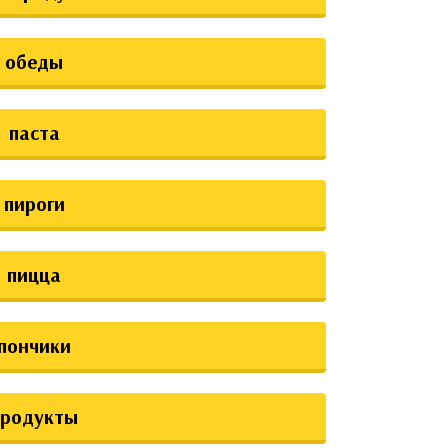
обеды
паста
пироги
пицца
пончики
продукты