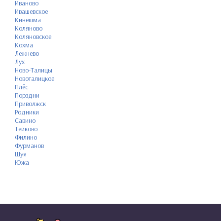
Иваново
Ивашевское
Кинешма
Коляново
Коляновское
Кохма
Лежнево
Лух
Ново-Талицы
Новоталицкое
Плёс
Порздни
Приволжск
Родники
Савино
Тейково
Филино
Фурманов
Шуя
Южа