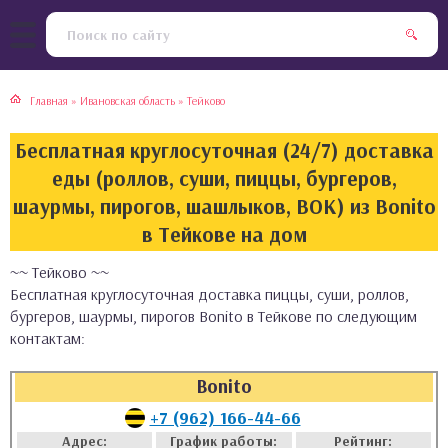
тская кухня
раки
Главная
»
Ивановская область
»
Тейково
инская кухня
ды
Бесплатная круглосуточная (24/7) доставка
йская кухня
ны
еды (роллов, суши, пиццы, бургеров,
шаурмы, пирогов, шашлыков, ВОК) из Bonito
кская кухня
чики
в Тейкове на дом
~~ Тейково ~~
ская кухня
чка, булочки
Бесплатная круглосуточная доставка пиццы, суши, роллов,
бургеров, шаурмы, пирогов Bonito в Тейкове по следующим
ерты
контактам:
епродукты
Bonito
+7 (962) 166-44-66
та
Адрес:
График работы:
Рейтинг: