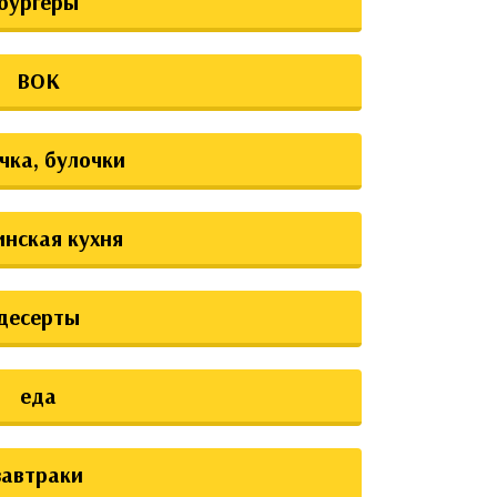
бургеры
ВОК
чка, булочки
инская кухня
десерты
еда
завтраки