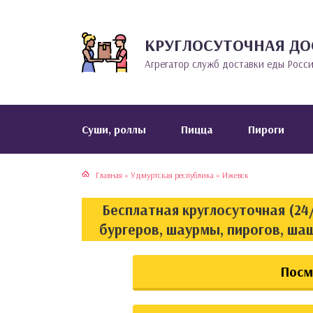
КРУГЛОСУТОЧНАЯ ДО
тская кухня
раки
Агрегатор служб доставки еды Росс
инская кухня
ды
йская кухня
ны
Cуши, роллы
Пицца
Пироги
кская кухня
чики
Главная
»
Удмуртская республика
»
Ижевск
ская кухня
чка, булочки
Бесплатная круглосуточная (24/
ерты
бургеров, шаурмы, пирогов, ша
епродукты
Посм
та