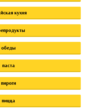
йская кухня
репродукты
обеды
паста
пироги
пицца