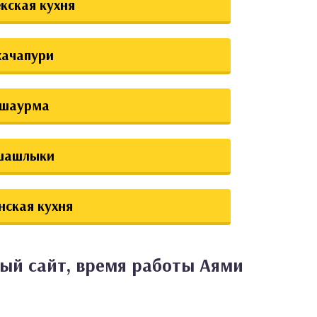
екская кухня
хачапури
шаурма
шашлыки
нская кухня
ый сайт, время работы Аями