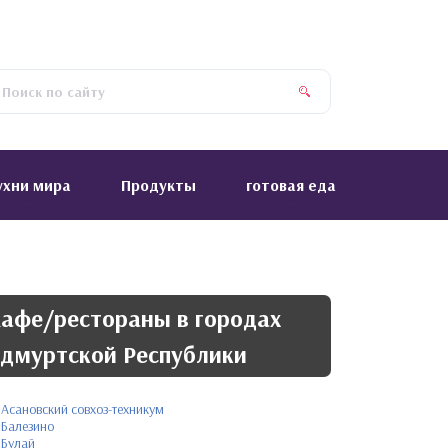
ухни мира
Продукты
готовая еда
афе/рестораны в городах
дмуртской Республики
Асановский совхоз-техникум
Балезино
Булай