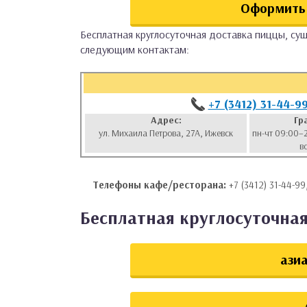
Оформить 
аты
Бесплатная круглосуточная доставка пиццы, суш
следующим контактам:
ки
апури
+7 (3412) 31-44-9
Адрес:
Гр
ул. Михаила Петрова, 27А, Ижевск
пн-чт 09:00–
в
Телефоны кафе/ресторана:
+7 (3412) 31-44-99
Бесплатная круглосуточная
азиа