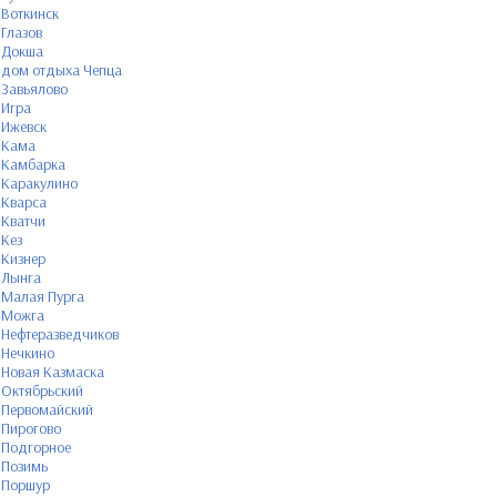
Воткинск
Глазов
Докша
дом отдыха Чепца
Завьялово
Игра
Ижевск
Кама
Камбарка
Каракулино
Кварса
Кватчи
Кез
Кизнер
Лынга
Малая Пурга
Можга
Нефтеразведчиков
Нечкино
Новая Казмаска
Октябрьский
Первомайский
Пирогово
Подгорное
Позимь
Поршур