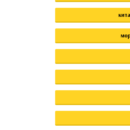
кита
мо