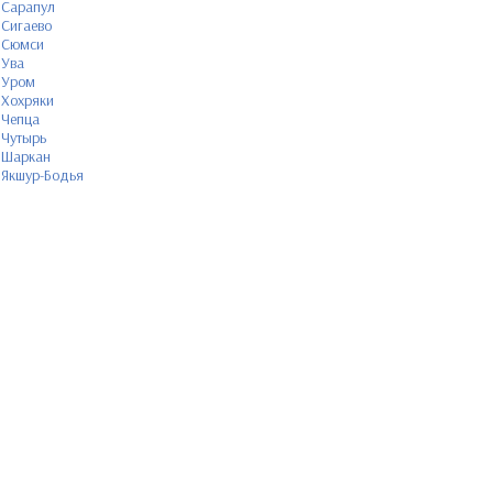
Сарапул
Сигаево
Сюмси
Ува
Уром
Хохряки
Чепца
Чутырь
Шаркан
Якшур-Бодья