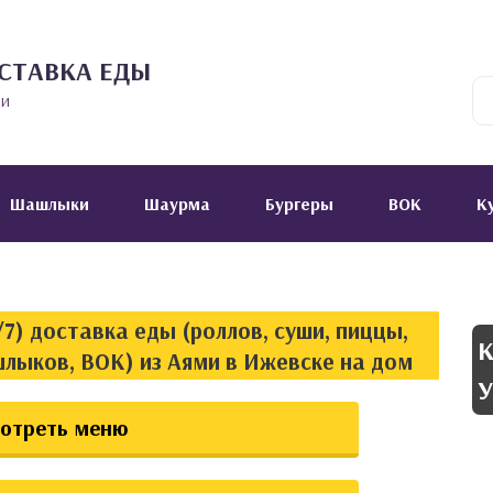
СТАВКА ЕДЫ
ии
Шашлыки
Шаурма
Бургеры
ВОК
К
7) доставка еды (роллов, суши, пиццы,
К
шлыков, ВОК) из Аями в Ижевске на дом
У
отреть меню