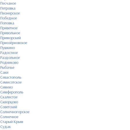
Песчаное
Петровка
Пионерское
Победное
Поповка
Приветное
Привольное
Приморский
Приозёрновское
Пушкино
Радостное
Раздольное
Родниково
Рыбачье
Саки
Севастополь
Семисотское
Симеиз
Симферополь
Скалистое
Скворцово
Советский
Солнечногорское
Солнечное
Старый Крым
Судак