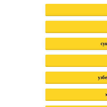
су
узб