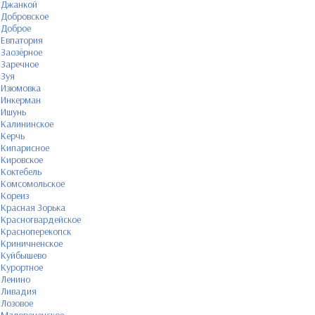
Джанкой
Добровское
Доброе
Евпатория
Заозёрное
Заречное
Зуя
Изюмовка
Инкерман
Ишунь
Калининское
Керчь
Кипарисное
Кировское
Коктебель
Комсомольское
Кореиз
Красная Зорька
Красногвардейское
Красноперекопск
Криничненское
Куйбышево
Курортное
Ленино
Ливадия
Лозовое