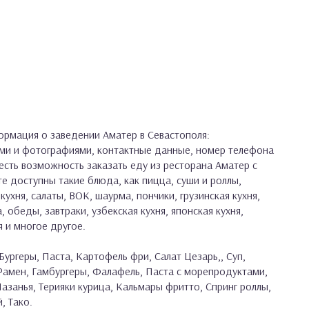
рмация о заведении Аматер в Севастополя:
ами и фотографиями, контактные данные, номер телефона
 есть возможность заказать еду из ресторана Аматер с
е доступны такие блюда, как пицца, суши и роллы,
кухня, салаты, ВОК, шаурма, пончики, грузинская кухня,
, обеды, завтраки, узбекская кухня, японская кухня,
я и многое другое.
Бургеры, Паста, Картофель фри, Салат Цезарь,, Суп,
 Рамен, Гамбургеры, Фалафель, Паста с морепродуктами,
азанья, Терияки курица, Кальмары фритто, Спринг роллы,
, Тако.