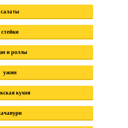
салаты
стейки
ши и роллы
ужин
екская кухня
хачапури