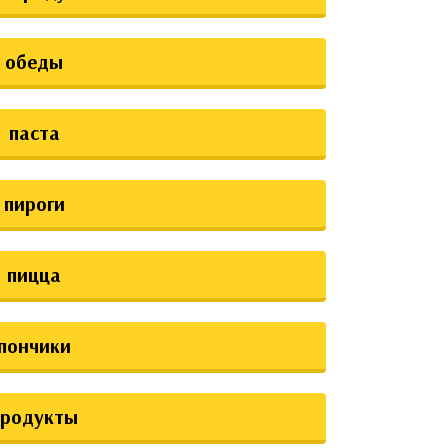
обеды
паста
пироги
пицца
пончики
продукты