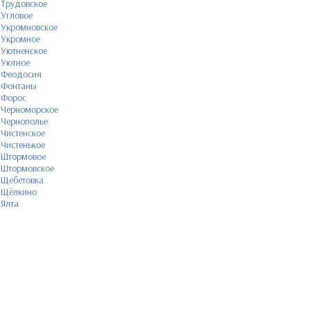
Трудовское
Угловое
Укромновское
Укромное
Уютненское
Уютное
Феодосия
Фонтаны
Форос
Черноморское
Чернополье
Чистенское
Чистенькое
Штормовое
Штормовское
Щебетовка
Щёлкино
Ялта