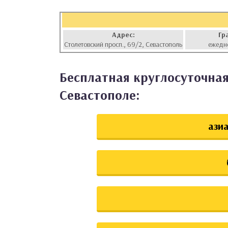
аты
Адрес:
Гр
ки
Столетовский просп., 69/2, Севастополь
ежедн
апури
Бесплатная круглосуточная
Севастополе:
азиа