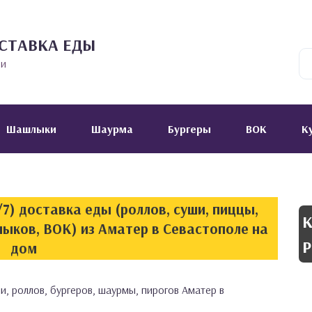
СТАВКА ЕДЫ
ии
Шашлыки
Шаурма
Бургеры
ВОК
К
7) доставка еды (роллов, суши, пиццы,
К
лыков, ВОК) из Аматер в Севастополе на
Р
дом
и, роллов, бургеров, шаурмы, пирогов Аматер в