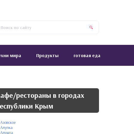
ухни мира
Продукты
готовая еда
афе/рестораны в городах
еспублики Крым
Азовское
Алупка
Алушта