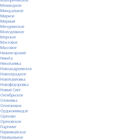
Малореченское
Межводное
Миндальное
Мирное
Мирный
Мичуринское
Молодёжное
Морское
Мостовое
Мысовое
Нижнегорский
Никита
Николаевка
Новоандреевское
Новоотрадное
Новопавловка
Новофёдоровка
Новый Свет
Октябрьское
Оленевка
Оползневое
Орджоникидзе
Орехово
Ореховское
Партенит
Первомайское
Перевальное