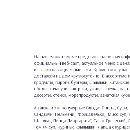
На нашем платформе представлена полная инфо
официальный веб-сайт, актуальное меню с цен
и ссылки на социальные сети. Кроме того, у вас
доставкой на дом круглосуточно. В ассортимент
продукты, пироги, бургеры, шашлыки, китайская 
обеды, хачапури, завтраки, ужин, выпечка, паста
десерты, стейки, морепродукты, азиатская кухн
А также и эти популярные блюда: Пицца, Суши, 
Сэндвичи, Пельмени,, Фрикадельки,, Мисо суп,
Шашлык, Пицца "Маргарита", Салат Греческий, Л
Том ям суп, Куриные крылышки, Лапша с курицей