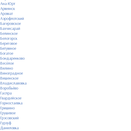
Ана-Юрт
Армянск
Аромат
Аэрофлотский
Багеровское
Бахчисарай
Белинское
Белогорск
Береговое
Битумное
Богатое
Бондаренково
Весёлое
Вилино
Виноградное
Вишенское
Владиславовка
Воробьёво
Гаспра
Гвардейское
Горностаевка
Гришино
Грушевое
Грэсовский
Гурзуф
Даниловка