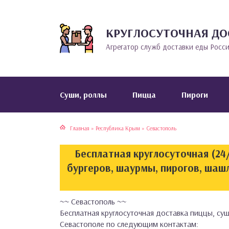
КРУГЛОСУТОЧНАЯ ДО
тская кухня
раки
Агрегатор служб доставки еды Росс
инская кухня
ды
йская кухня
ны
Cуши, роллы
Пицца
Пироги
кская кухня
чики
Главная
»
Республика Крым
»
Севастополь
ская кухня
чка, булочки
Бесплатная круглосуточная (24/
ерты
бургеров, шаурмы, пирогов, шаш
епродукты
~~ Севастополь ~~
Бесплатная круглосуточная доставка пиццы, суш
та
Севастополе по следующим контактам: