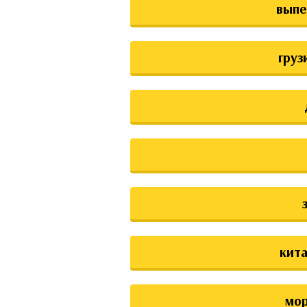
выпе
груз
кита
мо