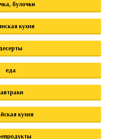
чка, булочки
инская кухня
десерты
еда
завтраки
йская кухня
репродукты