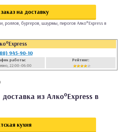
заказ на доставку
и, роллов, бургеров, шаурмы, пирогов Алко°Express в
ко°Express
988) 945-90-10
афик работы:
Рейтинг:
евно, 22:00–06:00
0
 доставка из Алко°Express в
тская кухня