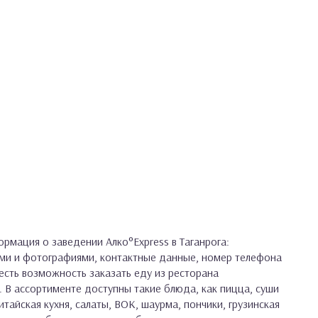
мация о заведении Алко°Express в Таганрога:
ами и фотографиями, контактные данные, номер телефона
 есть возможность заказать еду из ресторана
. В ассортименте доступны такие блюда, как пицца, суши
итайская кухня, салаты, ВОК, шаурма, пончики, грузинская