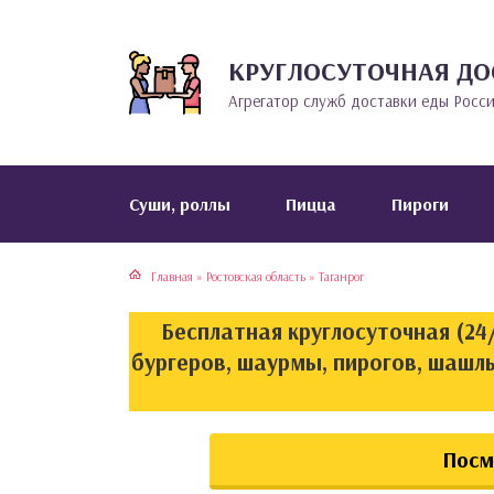
КРУГЛОСУТОЧНАЯ ДО
тская кухня
раки
Агрегатор служб доставки еды Росс
инская кухня
ды
йская кухня
ны
Cуши, роллы
Пицца
Пироги
кская кухня
чики
Главная
»
Ростовская область
»
Таганрог
ская кухня
чка, булочки
Бесплатная круглосуточная (24/
ерты
бургеров, шаурмы, пирогов, шашлы
епродукты
Посм
та