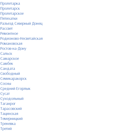
Пролетарка
Пролетарск
Пролетарское
Пятихатки
Разъезд Северный Донец
Рассвет
Ремонтное
Родионово-Несветайская
Романовская
Ростов-на-Дону
Сальск
Самарское
Самбек
Сандата
Свободный
Семикаракорск
Сосны
Средний Егорлык
Сусат
Суходольный
Таганрог
Тарасовский
Тацинская
Темерницкий
Треневка
Третий