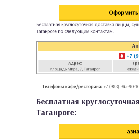
аты
Оформить 
ки
Бесплатная круглосуточная доставка пиццы, суш
Таганроге по следующим контактам:
апури
Ал
+7 (
Адрес:
Гр
площадь Мира, 7, Таганрог
ежедн
Телефоны кафе/ресторана:
+7 (988) 945-90-1
Бесплатная круглосуточная
Таганроге:
азиа