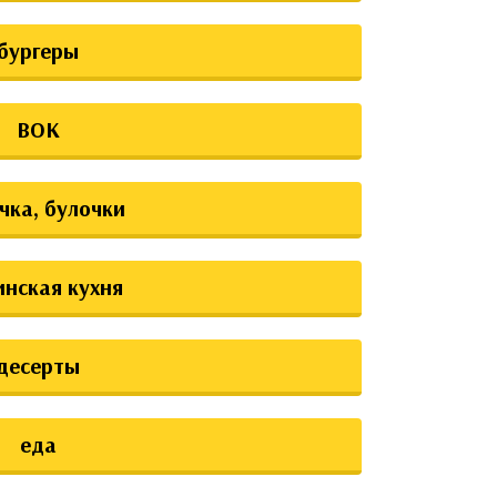
бургеры
ВОК
чка, булочки
инская кухня
десерты
еда