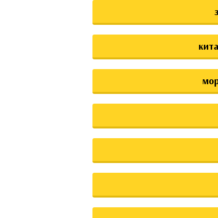
кита
мо