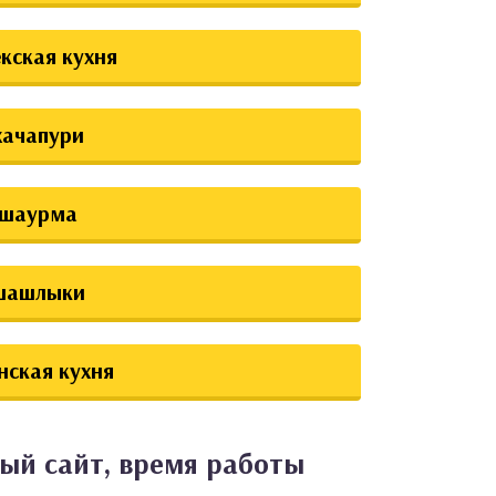
екская кухня
хачапури
шаурма
шашлыки
нская кухня
ый сайт, время работы