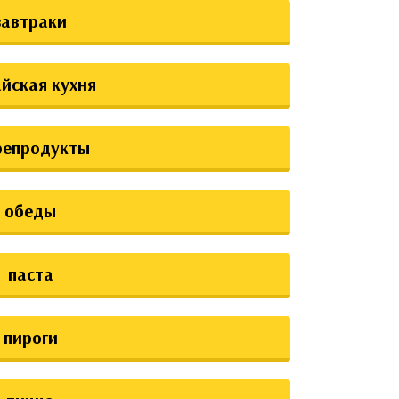
завтраки
йская кухня
репродукты
обеды
паста
пироги