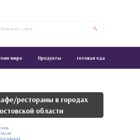
ухни мира
Продукты
готовая еда
афе/рестораны в городах
остовской области
Азов
Аксай
Багаевская