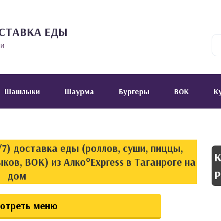
СТАВКА ЕДЫ
ии
Шашлыки
Шаурма
Бургеры
ВОК
К
7) доставка еды (роллов, суши, пиццы,
К
ков, ВОК) из Алко°Express в Таганроге на
Р
дом
отреть меню