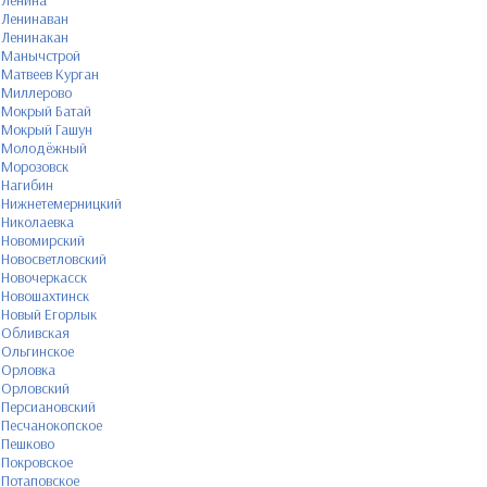
Ленина
Ленинаван
Ленинакан
Манычстрой
Матвеев Курган
Миллерово
Мокрый Батай
Мокрый Гашун
Молодёжный
Морозовск
Нагибин
Нижнетемерницкий
Николаевка
Новомирский
Новосветловский
Новочеркасск
Новошахтинск
Новый Егорлык
Обливская
Ольгинское
Орловка
Орловский
Персиановский
Песчанокопское
Пешково
Покровское
Потаповское