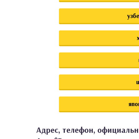
узб
япо
Адрес, телефон, официальн