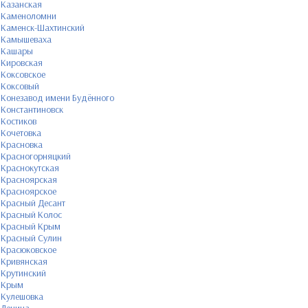
Казанская
Каменоломни
Каменск-Шахтинский
Камышеваха
Кашары
Кировская
Коксовское
Коксовый
Конезавод имени Будённого
Константиновск
Костиков
Кочетовка
Красновка
Красногорняцкий
Краснокутская
Красноярская
Красноярское
Красный Десант
Красный Колос
Красный Крым
Красный Сулин
Красюковское
Кривянская
Крутинский
Крым
Кулешовка