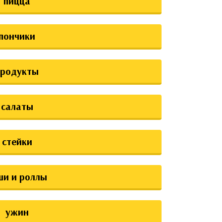
пицца
пончики
продукты
салаты
стейки
ши и роллы
ужин