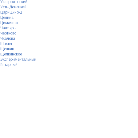
Углеродовский
Усть-Донецкий
Царицыно-2
Целина
Цимлянск
Чалтырь
Чертково
Чкалова
Шахты
Щепкин
Щепкинское
Экспериментальный
Янтарный