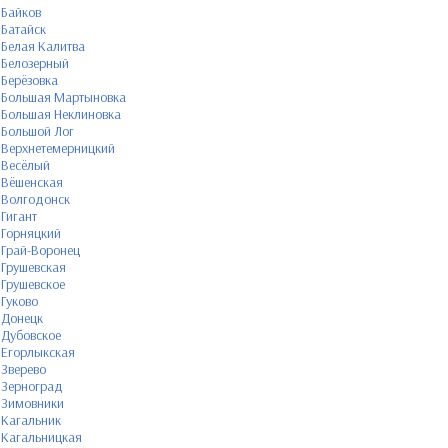
Байков
Батайск
Белая Калитва
Белозерный
Берёзовка
Большая Мартыновка
Большая Неклиновка
Большой Лог
Верхнетемерницкий
Весёлый
Вёшенская
Волгодонск
Гигант
Горняцкий
Грай-Воронец
Грушевская
Грушевское
Гуково
Донецк
Дубовское
Егорлыкская
Зверево
Зерноград
Зимовники
Кагальник
Кагальницкая