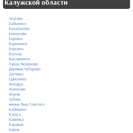
Калужской области
Акатово
Бабынино
Балабаново
Белоусово
Боровск
Воротынск
Ворсино
Восход
Высокиничи
Город Людиново
Деревня Чубарово
Детчино
Ермолино
Жиздра
Жилетово
Жуков
Зубово
имени Льва Толстого
Кабицыно
Калуга
Каменка
Каравай
Киров