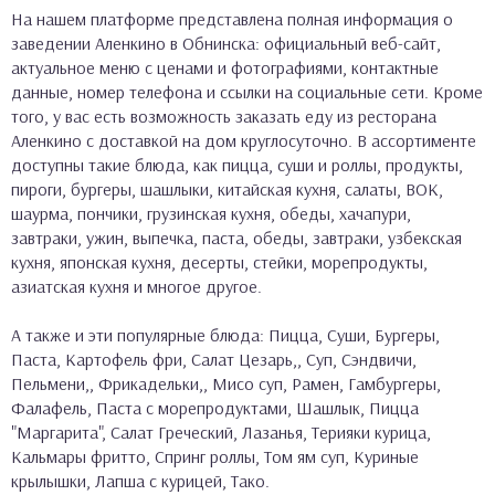
На нашем платформе представлена полная информация о
заведении Аленкино в Обнинска: официальный веб-сайт,
актуальное меню с ценами и фотографиями, контактные
данные, номер телефона и ссылки на социальные сети. Кроме
того, у вас есть возможность заказать еду из ресторана
Аленкино с доставкой на дом круглосуточно. В ассортименте
доступны такие блюда, как пицца, суши и роллы, продукты,
пироги, бургеры, шашлыки, китайская кухня, салаты, ВОК,
шаурма, пончики, грузинская кухня, обеды, хачапури,
завтраки, ужин, выпечка, паста, обеды, завтраки, узбекская
кухня, японская кухня, десерты, стейки, морепродукты,
азиатская кухня и многое другое.
А также и эти популярные блюда: Пицца, Суши, Бургеры,
Паста, Картофель фри, Салат Цезарь,, Суп, Сэндвичи,
Пельмени,, Фрикадельки,, Мисо суп, Рамен, Гамбургеры,
Фалафель, Паста с морепродуктами, Шашлык, Пицца
"Маргарита", Салат Греческий, Лазанья, Терияки курица,
Кальмары фритто, Спринг роллы, Том ям суп, Куриные
крылышки, Лапша с курицей, Тако.