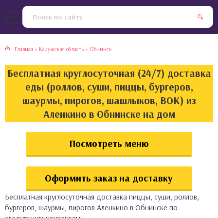
тская кухня
раки
Главная
»
Калужская область
»
Обнинск
инская кухня
ды
Бесплатная круглосуточная (24/7) доставка
йская кухня
ны
еды (роллов, суши, пиццы, бургеров,
шаурмы, пирогов, шашлыков, ВОК) из
кская кухня
чики
Аленкино в Обнинске на дом
ская кухня
чка, булочки
Посмотреть меню
ерты
Оформить заказ на доставку
епродукты
Бесплатная круглосуточная доставка пиццы, суши, роллов,
та
бургеров, шаурмы, пирогов Аленкино в Обнинске по