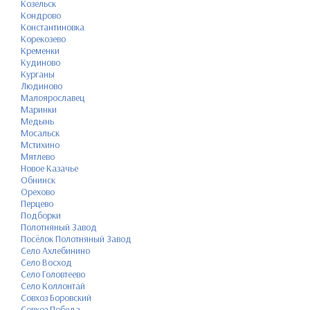
Козельск
Кондрово
Константиновка
Корекозево
Кременки
Кудиново
Курганы
Людиново
Малоярославец
Маринки
Медынь
Мосальск
Мстихино
Мятлево
Новое Казачье
Обнинск
Орехово
Перцево
Подборки
Полотняный Завод
Посёлок Полотняный Завод
Село Ахлебинино
Село Восход
Село Головтеево
Село Коллонтай
Совхоз Боровский
Совхоз Победа