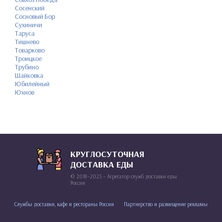
Сосенский
Сосновый Бор
Сухиничи
Таруса
Тишнево
Товарково
Троицкое
Трубино
Шайковка
Юбилейный
Юхнов
КРУГЛОСУТОЧНАЯ
ДОСТАВКА ЕДЫ
© 2018–2025 – Агрегатор служб доставки еды
России
Службы доставки, кафе и рестораны России
Партнерство и размещение рекламы