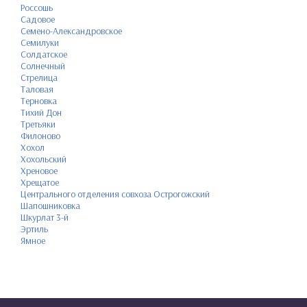
Россошь
Садовое
Семено-Александровское
Семилуки
Солдатское
Солнечный
Стрелица
Таловая
Терновка
Тихий Дон
Третьяки
Филоново
Хохол
Хохольский
Хреновое
Хрещатое
Центрального отделения совхоза Острогожский
Шапошниковка
Шкурлат 3-й
Эртиль
Ямное