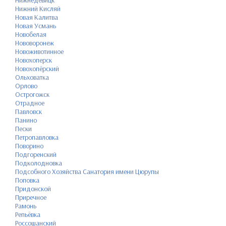
Нижнедевицк
Нижний Кисляй
Новая Калитва
Новая Усмань
Новобелая
Нововоронеж
Новоживотинное
Новохоперск
Новохопёрский
Ольховатка
Орлово
Острогожск
Отрадное
Павловск
Панино
Пески
Петропавловка
Поворино
Подгоренский
Подколодновка
Подсобного Хозяйства Санатория имени Цюрупы
Поповка
Придонской
Приречное
Рамонь
Репьёвка
Россошанский