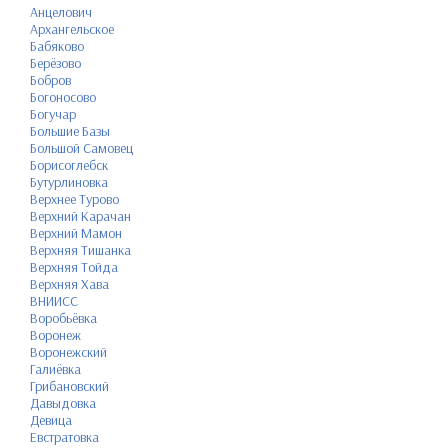
Анцелович
Архангельское
Бабяково
Берёзово
Бобров
Богоносово
Богучар
Большие Базы
Большой Самовец
Борисоглебск
Бутурлиновка
Верхнее Турово
Верхний Карачан
Верхний Мамон
Верхняя Тишанка
Верхняя Тойда
Верхняя Хава
ВНИИСС
Воробьёвка
Воронеж
Воронежский
Галиёвка
Грибановский
Давыдовка
Девица
Евстратовка