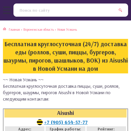
тская кухня
раки
Главная
»
Воронежская область
»
Новая Усмань
инская кухня
ды
Бесплатная круглосуточная (24/7) доставка
йская кухня
ны
еды (роллов, суши, пиццы, бургеров,
шаурмы, пирогов, шашлыков, ВОК) из Aisushi
кская кухня
чики
в Новой Усмани на дом
~~ Новая Усмань ~~
ская кухня
чка, булочки
Бесплатная круглосуточная доставка пиццы, суши, роллов,
бургеров, шаурмы, пирогов Aisushi в Новой Усмани по
ерты
следующим контактам:
епродукты
Aisushi
+7 (905) 654-57-77
та
Адрес:
График работы:
Рейтинг: