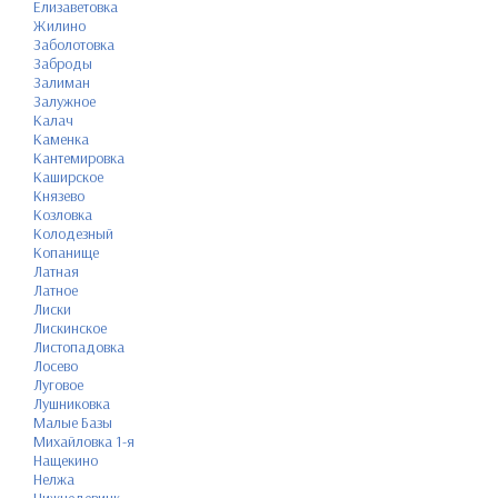
Елизаветовка
Жилино
Заболотовка
Заброды
Залиман
Залужное
Калач
Каменка
Кантемировка
Каширское
Князево
Козловка
Колодезный
Копанище
Латная
Латное
Лиски
Лискинское
Листопадовка
Лосево
Луговое
Лушниковка
Малые Базы
Михайловка 1-я
Нащекино
Нелжа