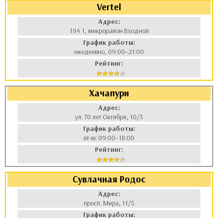
Vertel
аты
Адрес:
19А 1, микрорайон Входной
ки
График работы:
ежедневно, 09:00–21:00
апури
Рейтинг:
Хачапури
Адрес:
ул. 70 лет Октября, 10/3
График работы:
вт-вс 09:00–18:00
Рейтинг:
Сувлачная Родос
Адрес:
просп. Мира, 11/5
График работы: