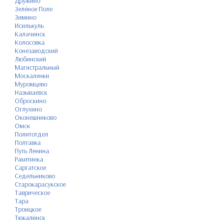
Дружино
Зелёное Поле
Зимино
Исилькуль
Калачинск
Колосовка
Конезаводский
Любинский
Магистральный
Москаленки
Муромцево
Называевск
Оброскино
Оглухино
Оконешниково
Омск
Политотдел
Полтавка
Путь Ленина
Ракитинка
Саргатское
Седельниково
Старокарасукское
Таврическое
Тара
Троицкое
Тюкалинск