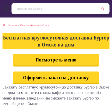
тская кухня
раки
Главная
»
Омская область
»
Омск
инская кухня
ды
Бесплатная круглосуточная доставка Бургер
йская кухня
ны
в Омске на дом
кская кухня
чики
Посмотреть меню
ская кухня
чка, булочки
Оформить заказ на доставку
ерты
Заказать бесплатную круглосуточную доставку Бургер в Омске
на дом вы можете из списка кафе и ресторанов ниже. Из
епродукты
меню данных заведений вы сможете заказать Бургер по
лучшей цене в Омске
та